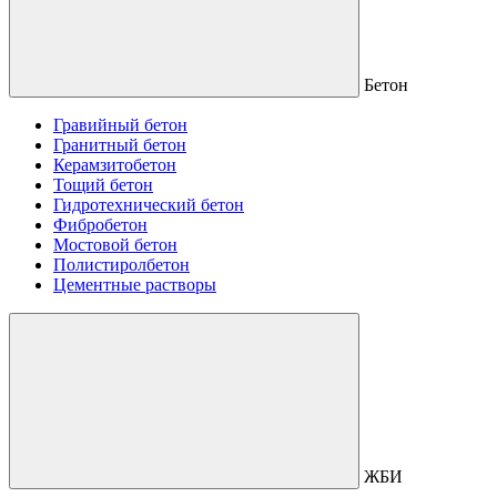
Бетон
Гравийный бетон
Гранитный бетон
Керамзитобетон
Тощий бетон
Гидротехнический бетон
Фибробетон
Мостовой бетон
Полистиролбетон
Цементные растворы
ЖБИ