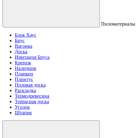
Пиломатериалы
Блок Хаус
Брус
Вагонка
Доска
Имитация Бруса
Крепеж
Наличник
Планкен
Плинтус
Половая доска
Раскладка
Термодревесина
Террасная доска
Уголок
Штапик