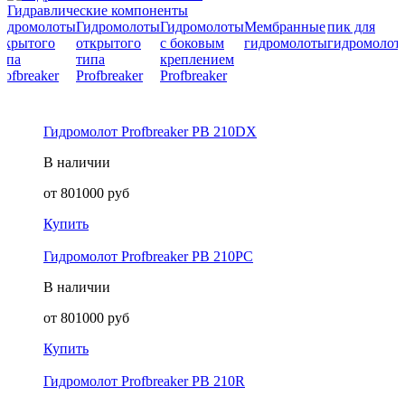
Гидравлические компоненты
идромолоты
Гидромолоты
Гидромолоты
Мембранные
пик для
акрытого
открытого
с боковым
гидромолоты
гидромолот
ипа
типа
креплением
rofbreaker
Profbreaker
Profbreaker
Гидромолот Profbreaker PB 210DX
В наличии
от
801000
руб
Купить
Гидромолот Profbreaker PB 210PC
В наличии
от
801000
руб
Купить
Гидромолот Profbreaker PB 210R