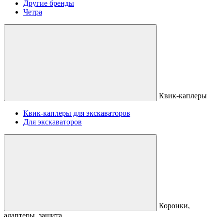
Другие бренды
Четра
Квик-каплеры
Квик-каплеры для экскаваторов
Для экскаваторов
Коронки,
адаптеры, защита