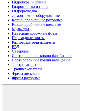
Гидробуры и шнеки
Гидромолоты и пики
Гидроразводка
Демонтажное оборудование
Ковши дробильные роторные
Ковши дробильные щековые
Мульчеры
Навесные дорожные фрезы
Переходные плиты
Распределители асфальта
РВД
Сваерезки
Сортировочные ковши барабанные
Сортировочные ковши вальцовые
Тилтротаторы
Траншеекопатели
Фрезы дисковые
Фрезы роторные