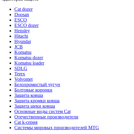
Cat dozer
Doosan
ESCO
ESCO dozer
Hensley
Hitachi
Hyundai
JCB
Komatsu
Komatsu dozer
Komatsu loader
SDLG
Terex
Volvomet
Белохромистый чугун
Болтовые коронки
Защита ковша
Защита кромки ковша
Защита щеки ковша
Основные виды систем Cat
Отечественные производители
Сat k-серия
Системы мировых производителей MTG