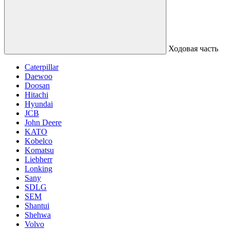
Ходовая часть
Caterpillar
Daewoo
Doosan
Hitachi
Hyundai
JCB
John Deere
KATO
Kobelco
Komatsu
Liebherr
Lonking
Sany
SDLG
SEM
Shantui
Shehwa
Volvo