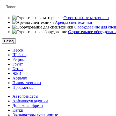
Search
for:
Строительные материалы
Аренда спецтехники
Оборудование для спе
Строительное оборудован
Назад
Песок
Щебень
Рецикл
Грунт
Бетон
ЖБИ
Асфальт
Пиломатериалы
Профметалл
Автогрейдеры
Асфальто­укладчики
Дорожные фрезы
Катки
Экскаваторы гусеничные