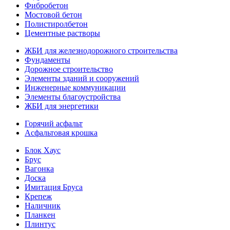
Фибробетон
Мостовой бетон
Полистиролбетон
Цементные растворы
ЖБИ для железнодорожного строительства
Фундаменты
Дорожное строительство
Элементы зданий и сооружений
Инженерные коммуникации
Элементы благоустройства
ЖБИ для энергетики
Горячий асфальт
Асфальтовая крошка
Блок Хаус
Брус
Вагонка
Доска
Имитация Бруса
Крепеж
Наличник
Планкен
Плинтус