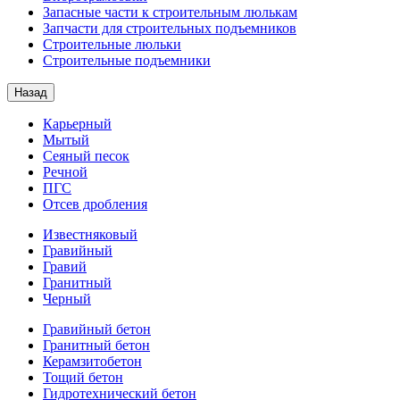
Запасные части к строительным люлькам
Запчасти для строительных подъемников
Строительные люльки
Строительные подъемники
Назад
Карьерный
Мытый
Сеяный песок
Речной
ПГС
Отсев дробления
Известняковый
Гравийный
Гравий
Гранитный
Черный
Гравийный бетон
Гранитный бетон
Керамзитобетон
Тощий бетон
Гидротехнический бетон