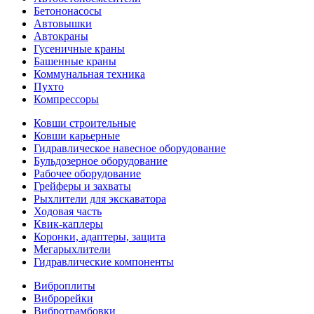
Бетононасосы
Автовышки
Автокраны
Гусеничные краны
Башенные краны
Коммунальная техника
Пухто
Компрессоры
Ковши строительные
Ковши карьерные
Гидравлическое навесное оборудование
Бульдозерное оборудование
Рабочее оборудование
Грейферы и захваты
Рыхлители для экскаватора
Ходовая часть
Квик-каплеры
Коронки, адаптеры, защита
Мегарыхлители
Гидравлические компоненты
Виброплиты
Виброрейки
Вибротрамбовки