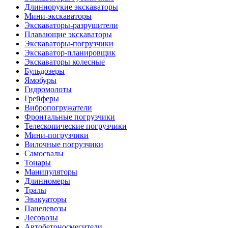
Длиннорукие экскаваторы
Мини-экскаваторы
Экскаваторы-разрушители
Плавающие экскаваторы
Экскаваторы-погрузчики
Экскаватор-планировщик
Экскаваторы колесные
Бульдозеры
Ямобуры
Гидромолоты
Грейферы
Вибро­погружатели
Фронтальные погрузчики
Телескопические погрузчики
Мини-погрузчики
Вилочные погрузчики
Самосвалы
Тонары
Манипуляторы
Длинномеры
Тралы
Эвакуаторы
Панелевозы
Лесовозы
Автобетоно­смесители