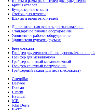
Шахты и рамы рыхлителей для бульдозеров
Брусья отвалов
Бульдозерные отвалы
Стойки рыхлителей
Шахты и рамы рыхлителей
Дополнительная рукоять для экскаваторов
Стандартное рабочее оборудование
Удлиненное рабочее оборудование
Удлинители рукояти (гуськи)
Бревнозахват
Грейфер двухчелюстной погрузочный/копающий
Грейфер для металлолома
Грейфер канатный металлоломный
Грейфер канатный погрузочный
Грейферный захват для леса (лесозахват)
Caterpillar
Daewoo
Doosan
Hitachi
Hyundai
JCB
John Deere
KATO