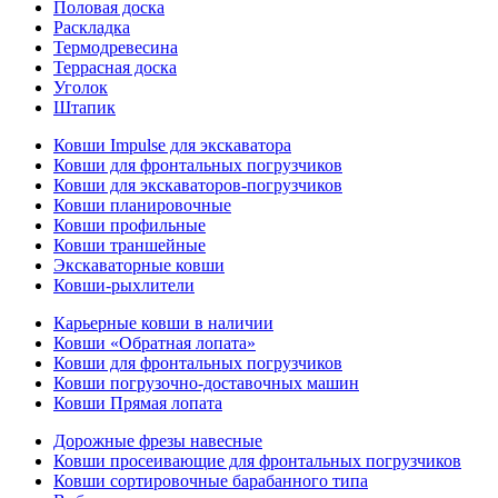
Половая доска
Раскладка
Термодревесина
Террасная доска
Уголок
Штапик
Ковши Impulse для экскаватора
Ковши для фронтальных погрузчиков
Ковши для экскаваторов-погрузчиков
Ковши планировочные
Ковши профильные
Ковши траншейные
Экскаваторные ковши
Ковши-рыхлители
Карьерные ковши в наличии
Ковши «Обратная лопата»
Ковши для фронтальных погрузчиков
Ковши погрузочно-доставочных машин
Ковши Прямая лопата
Дорожные фрезы навесные
Ковши просеивающие для фронтальных погрузчиков
Ковши сортировочные барабанного типа