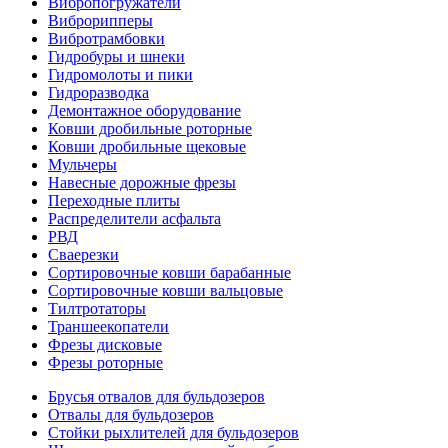
Вибропогружатели
Виброрипперы
Вибротрамбовки
Гидробуры и шнеки
Гидромолоты и пики
Гидроразводка
Демонтажное оборудование
Ковши дробильные роторные
Ковши дробильные щековые
Мульчеры
Навесные дорожные фрезы
Переходные плиты
Распределители асфальта
РВД
Сваерезки
Сортировочные ковши барабанные
Сортировочные ковши вальцовые
Тилтротаторы
Траншеекопатели
Фрезы дисковые
Фрезы роторные
Брусья отвалов для бульдозеров
Отвалы для бульдозеров
Стойки рыхлителей для бульдозеров