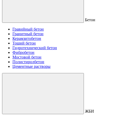
Бетон
Гравийный бетон
Гранитный бетон
Керамзитобетон
Тощий бетон
Гидротехнический бетон
Фибробетон
Мостовой бетон
Полистиролбетон
Цементные растворы
ЖБИ