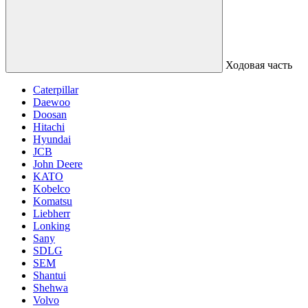
Ходовая часть
Caterpillar
Daewoo
Doosan
Hitachi
Hyundai
JCB
John Deere
KATO
Kobelco
Komatsu
Liebherr
Lonking
Sany
SDLG
SEM
Shantui
Shehwa
Volvo