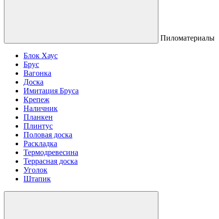
Пиломатериалы
Блок Хаус
Брус
Вагонка
Доска
Имитация Бруса
Крепеж
Наличник
Планкен
Плинтус
Половая доска
Раскладка
Термодревесина
Террасная доска
Уголок
Штапик