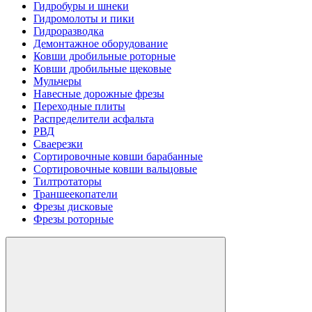
Гидробуры и шнеки
Гидромолоты и пики
Гидроразводка
Демонтажное оборудование
Ковши дробильные роторные
Ковши дробильные щековые
Мульчеры
Навесные дорожные фрезы
Переходные плиты
Распределители асфальта
РВД
Сваерезки
Сортировочные ковши барабанные
Сортировочные ковши вальцовые
Тилтротаторы
Траншеекопатели
Фрезы дисковые
Фрезы роторные