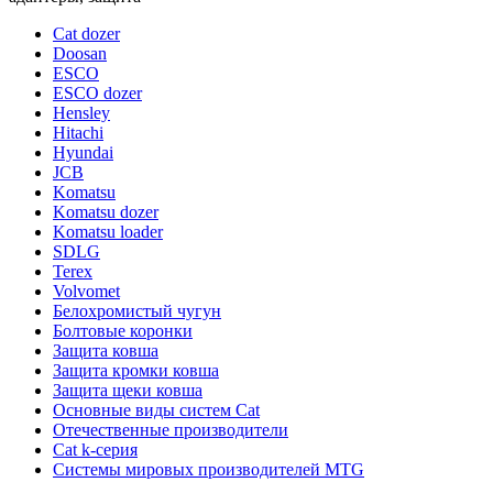
Cat dozer
Doosan
ESCO
ESCO dozer
Hensley
Hitachi
Hyundai
JCB
Komatsu
Komatsu dozer
Komatsu loader
SDLG
Terex
Volvomet
Белохромистый чугун
Болтовые коронки
Защита ковша
Защита кромки ковша
Защита щеки ковша
Основные виды систем Cat
Отечественные производители
Сat k-серия
Системы мировых производителей MTG