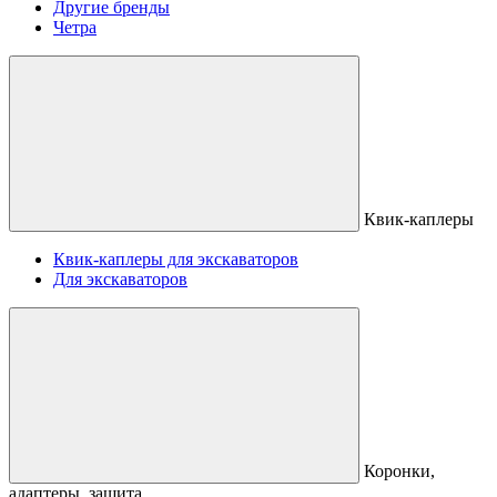
Другие бренды
Четра
Квик-каплеры
Квик-каплеры для экскаваторов
Для экскаваторов
Коронки,
адаптеры, защита