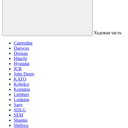
Ходовая часть
Caterpillar
Daewoo
Doosan
Hitachi
Hyundai
JCB
John Deere
KATO
Kobelco
Komatsu
Liebherr
Lonking
Sany
SDLG
SEM
Shantui
Shehwa