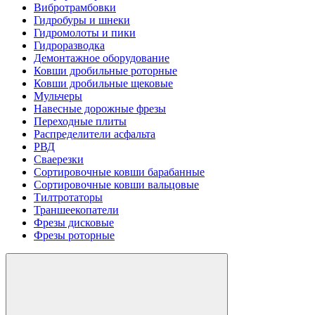
Вибротрамбовки
Гидробуры и шнеки
Гидромолоты и пики
Гидроразводка
Демонтажное оборудование
Ковши дробильные роторные
Ковши дробильные щековые
Мульчеры
Навесные дорожные фрезы
Переходные плиты
Распределители асфальта
РВД
Сваерезки
Сортировочные ковши барабанные
Сортировочные ковши вальцовые
Тилтротаторы
Траншеекопатели
Фрезы дисковые
Фрезы роторные