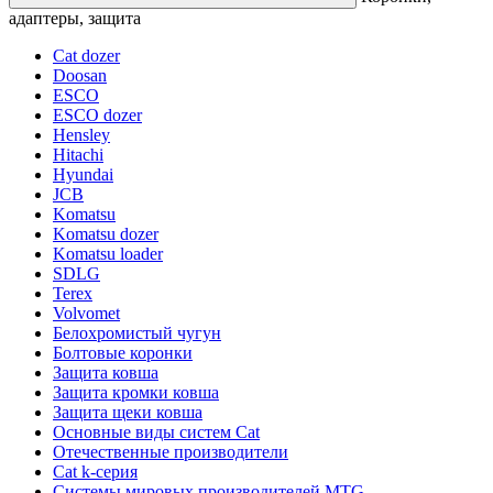
адаптеры, защита
Cat dozer
Doosan
ESCO
ESCO dozer
Hensley
Hitachi
Hyundai
JCB
Komatsu
Komatsu dozer
Komatsu loader
SDLG
Terex
Volvomet
Белохромистый чугун
Болтовые коронки
Защита ковша
Защита кромки ковша
Защита щеки ковша
Основные виды систем Cat
Отечественные производители
Сat k-серия
Системы мировых производителей MTG