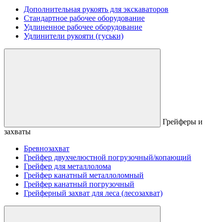
Дополнительная рукоять для экскаваторов
Стандартное рабочее оборудование
Удлиненное рабочее оборудование
Удлинители рукояти (гуськи)
Грейферы и
захваты
Бревнозахват
Грейфер двухчелюстной погрузочный/копающий
Грейфер для металлолома
Грейфер канатный металлоломный
Грейфер канатный погрузочный
Грейферный захват для леса (лесозахват)