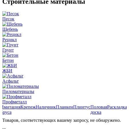
Строительные материалы
Песок
Щебень
Рецикл
Грунт
Бетон
ЖБИ
Асфальт
Пиломатериалы
Профметалл
а
Имитация
Крепеж
Наличник
Планкен
Плинтус
Половая
Раскладка
Бруса
доска
Товаров, соответствующих вашему запросу, не обнаружено.