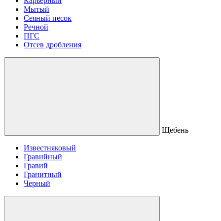
Карьерный
Мытый
Сеяный песок
Речной
ПГС
Отсев дробления
Щебень
Известняковый
Гравийный
Гравий
Гранитный
Черный