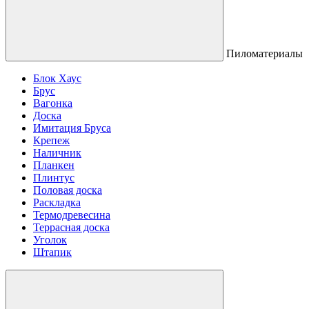
Пиломатериалы
Блок Хаус
Брус
Вагонка
Доска
Имитация Бруса
Крепеж
Наличник
Планкен
Плинтус
Половая доска
Раскладка
Термодревесина
Террасная доска
Уголок
Штапик