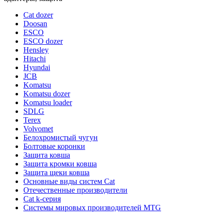
Cat dozer
Doosan
ESCO
ESCO dozer
Hensley
Hitachi
Hyundai
JCB
Komatsu
Komatsu dozer
Komatsu loader
SDLG
Terex
Volvomet
Белохромистый чугун
Болтовые коронки
Защита ковша
Защита кромки ковша
Защита щеки ковша
Основные виды систем Cat
Отечественные производители
Сat k-серия
Системы мировых производителей MTG