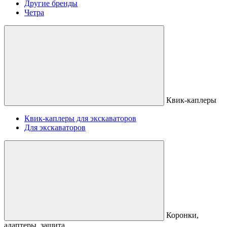
Другие бренды
Четра
Квик-каплеры
Квик-каплеры для экскаваторов
Для экскаваторов
Коронки,
адаптеры, защита