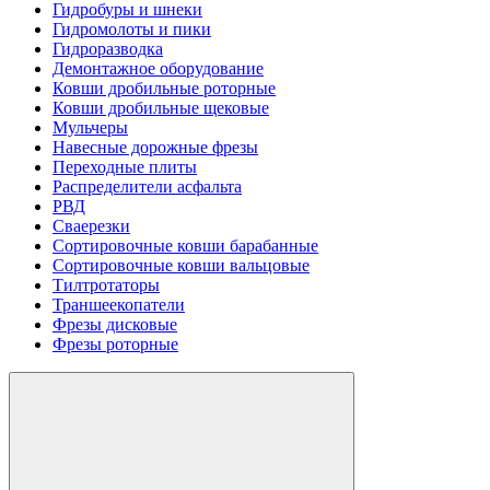
Гидробуры и шнеки
Гидромолоты и пики
Гидроразводка
Демонтажное оборудование
Ковши дробильные роторные
Ковши дробильные щековые
Мульчеры
Навесные дорожные фрезы
Переходные плиты
Распределители асфальта
РВД
Сваерезки
Сортировочные ковши барабанные
Сортировочные ковши вальцовые
Тилтротаторы
Траншеекопатели
Фрезы дисковые
Фрезы роторные