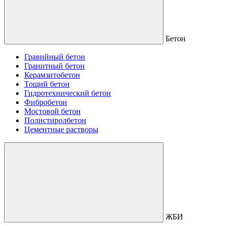
Бетон
Гравийный бетон
Гранитный бетон
Керамзитобетон
Тощий бетон
Гидротехнический бетон
Фибробетон
Мостовой бетон
Полистиролбетон
Цементные растворы
ЖБИ