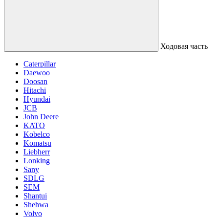
Ходовая часть
Caterpillar
Daewoo
Doosan
Hitachi
Hyundai
JCB
John Deere
KATO
Kobelco
Komatsu
Liebherr
Lonking
Sany
SDLG
SEM
Shantui
Shehwa
Volvo