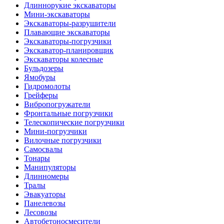
Длиннорукие экскаваторы
Мини-экскаваторы
Экскаваторы-разрушители
Плавающие экскаваторы
Экскаваторы-погрузчики
Экскаватор-планировщик
Экскаваторы колесные
Бульдозеры
Ямобуры
Гидромолоты
Грейферы
Вибро­погружатели
Фронтальные погрузчики
Телескопические погрузчики
Мини-погрузчики
Вилочные погрузчики
Самосвалы
Тонары
Манипуляторы
Длинномеры
Тралы
Эвакуаторы
Панелевозы
Лесовозы
Автобетоно­смесители