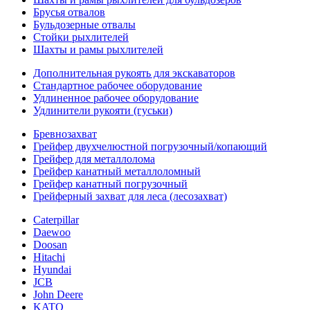
Брусья отвалов
Бульдозерные отвалы
Стойки рыхлителей
Шахты и рамы рыхлителей
Дополнительная рукоять для экскаваторов
Стандартное рабочее оборудование
Удлиненное рабочее оборудование
Удлинители рукояти (гуськи)
Бревнозахват
Грейфер двухчелюстной погрузочный/копающий
Грейфер для металлолома
Грейфер канатный металлоломный
Грейфер канатный погрузочный
Грейферный захват для леса (лесозахват)
Caterpillar
Daewoo
Doosan
Hitachi
Hyundai
JCB
John Deere
KATO