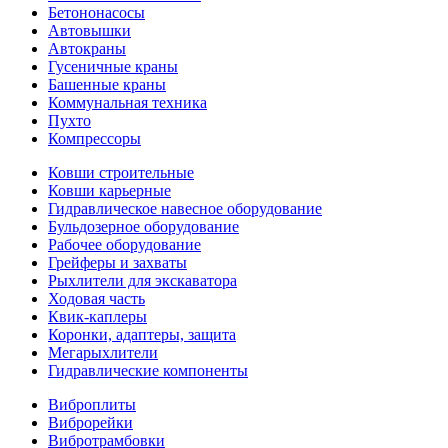
Бетононасосы
Автовышки
Автокраны
Гусеничные краны
Башенные краны
Коммунальная техника
Пухто
Компрессоры
Ковши строительные
Ковши карьерные
Гидравлическое навесное оборудование
Бульдозерное оборудование
Рабочее оборудование
Грейферы и захваты
Рыхлители для экскаватора
Ходовая часть
Квик-каплеры
Коронки, адаптеры, защита
Мегарыхлители
Гидравлические компоненты
Виброплиты
Виброрейки
Вибротрамбовки