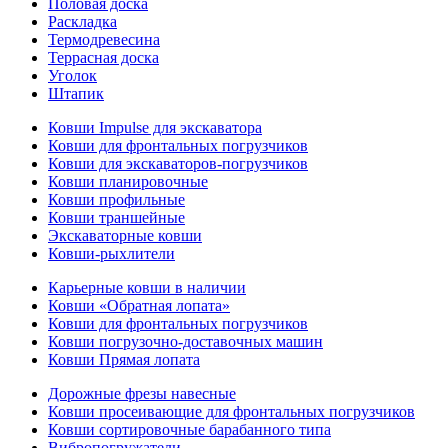
Половая доска
Раскладка
Термодревесина
Террасная доска
Уголок
Штапик
Ковши Impulse для экскаватора
Ковши для фронтальных погрузчиков
Ковши для экскаваторов-погрузчиков
Ковши планировочные
Ковши профильные
Ковши траншейные
Экскаваторные ковши
Ковши-рыхлители
Карьерные ковши в наличии
Ковши «Обратная лопата»
Ковши для фронтальных погрузчиков
Ковши погрузочно-доставочных машин
Ковши Прямая лопата
Дорожные фрезы навесные
Ковши просеивающие для фронтальных погрузчиков
Ковши сортировочные барабанного типа
Вибропогружатели