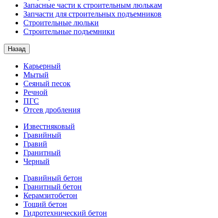
Запасные части к строительным люлькам
Запчасти для строительных подъемников
Строительные люльки
Строительные подъемники
Назад
Карьерный
Мытый
Сеяный песок
Речной
ПГС
Отсев дробления
Известняковый
Гравийный
Гравий
Гранитный
Черный
Гравийный бетон
Гранитный бетон
Керамзитобетон
Тощий бетон
Гидротехнический бетон