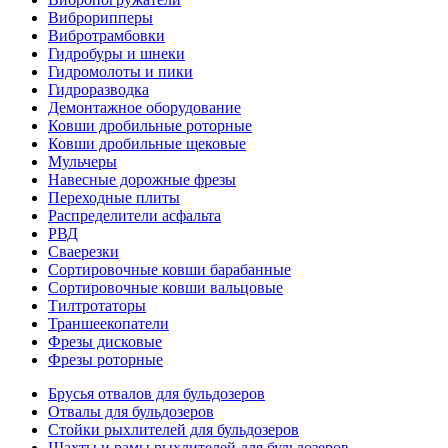
Виброрипперы
Вибротрамбовки
Гидробуры и шнеки
Гидромолоты и пики
Гидроразводка
Демонтажное оборудование
Ковши дробильные роторные
Ковши дробильные щековые
Мульчеры
Навесные дорожные фрезы
Переходные плиты
Распределители асфальта
РВД
Сваерезки
Сортировочные ковши барабанные
Сортировочные ковши вальцовые
Тилтротаторы
Траншеекопатели
Фрезы дисковые
Фрезы роторные
Брусья отвалов для бульдозеров
Отвалы для бульдозеров
Стойки рыхлителей для бульдозеров
Шахты и рамы рыхлителей для бульдозеров