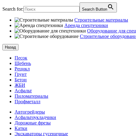
Search for:
Search Button
Строительные материалы
Аренда спецтехники
Оборудование для спе
Строительное оборудован
Назад
Песок
Щебень
Рецикл
Грунт
Бетон
ЖБИ
Асфальт
Пиломатериалы
Профметалл
Автогрейдеры
Асфальто­укладчики
Дорожные фрезы
Катки
Экскаваторы гусеничные