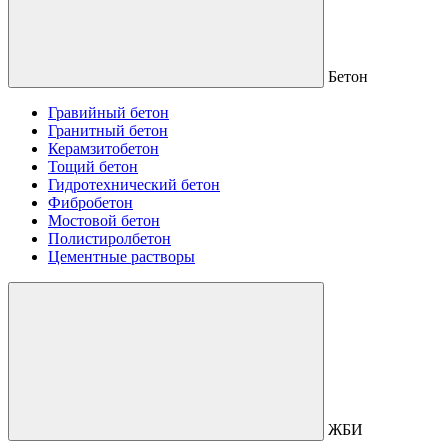
Бетон
Гравийный бетон
Гранитный бетон
Керамзитобетон
Тощий бетон
Гидротехнический бетон
Фибробетон
Мостовой бетон
Полистиролбетон
Цементные растворы
ЖБИ