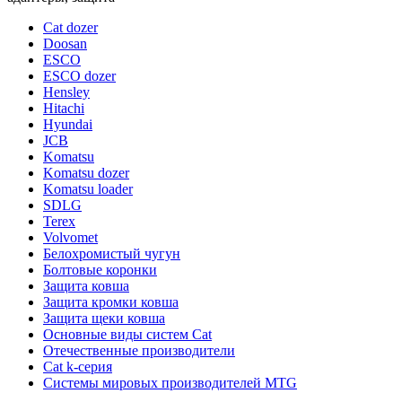
Cat dozer
Doosan
ESCO
ESCO dozer
Hensley
Hitachi
Hyundai
JCB
Komatsu
Komatsu dozer
Komatsu loader
SDLG
Terex
Volvomet
Белохромистый чугун
Болтовые коронки
Защита ковша
Защита кромки ковша
Защита щеки ковша
Основные виды систем Cat
Отечественные производители
Сat k-серия
Системы мировых производителей MTG