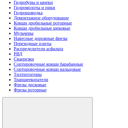
Гидробуры и шнеки
Гидромолоты и пики
Гидроразводка
Демонтажное оборудование
Ковши дробильные роторные
Ковши дробильные щековые
Мульчеры
Навесные дорожные фрезы
Переходные плиты
Распределители асфальта
РВД
Сваерезки
Сортировочные ковши барабанные
Сортировочные ковши вальцовые
Тилтротаторы
Траншеекопатели
Фрезы дисковые
Фрезы роторные