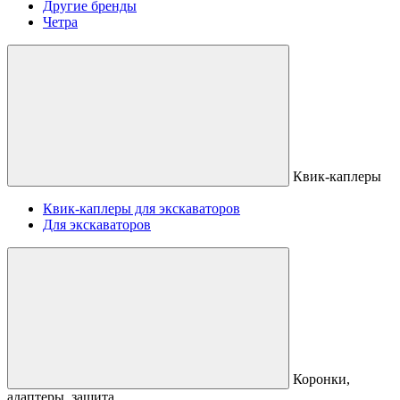
Другие бренды
Четра
Квик-каплеры
Квик-каплеры для экскаваторов
Для экскаваторов
Коронки,
адаптеры, защита