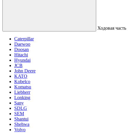
Ходовая часть
Caterpillar
Daewoo
Doosan
Hitachi
Hyundai
JCB
John Deere
KATO
Kobelco
Komatsu
Liebherr
Lonking
Sany
SDLG
SEM
Shantui
Shehwa
Volvo