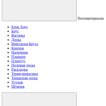
Пиломатериалы
Блок Хаус
Брус
Вагонка
Доска
Имитация Бруса
Крепеж
Наличник
Планкен
Плинтус
Половая доска
Раскладка
Термодревесина
Террасная доска
Уголок
Штапик