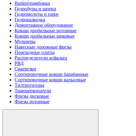
Вибротрамбовки
Гидробуры и шнеки
Гидромолоты и пики
Гидроразводка
Демонтажное оборудование
Ковши дробильные роторные
Ковши дробильные щековые
Мульчеры
Навесные дорожные фрезы
Переходные плиты
Распределители асфальта
РВД
Сваерезки
Сортировочные ковши барабанные
Сортировочные ковши вальцовые
Тилтротаторы
Траншеекопатели
Фрезы дисковые
Фрезы роторные