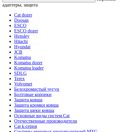
адаптеры, защита
Cat dozer
Doosan
ESCO
ESCO dozer
Hensley
Hitachi
Hyundai
JCB
Komatsu
Komatsu dozer
Komatsu loader
SDLG
Terex
Volvomet
Белохромистый чугун
Болтовые коронки
Защита ковша
Защита кромки ковша
Защита щеки ковша
Основные виды систем Cat
Отечественные производители
Сat k-серия
Системы мировых производителей MTG