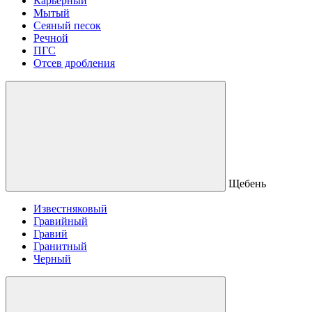
Карьерный
Мытый
Сеяный песок
Речной
ПГС
Отсев дробления
Щебень
Известняковый
Гравийный
Гравий
Гранитный
Черный