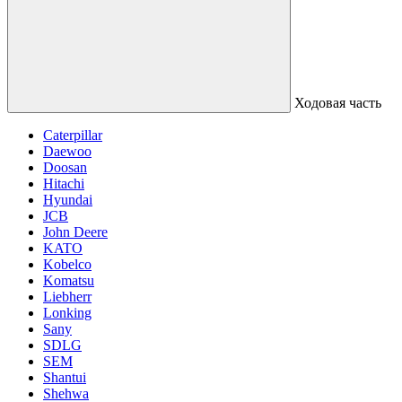
Ходовая часть
Caterpillar
Daewoo
Doosan
Hitachi
Hyundai
JCB
John Deere
KATO
Kobelco
Komatsu
Liebherr
Lonking
Sany
SDLG
SEM
Shantui
Shehwa