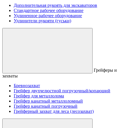
Дополнительная рукоять для экскаваторов
Стандартное рабочее оборудование
Удлиненное рабочее оборудование
Удлинители рукояти (гуськи)
Грейферы и
захваты
Бревнозахват
Грейфер двухчелюстной погрузочный/копающий
Грейфер для металлолома
Грейфер канатный металлоломный
Грейфер канатный погрузочный
Грейферный захват для леса (лесозахват)