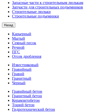
Запасные части к строительным люлькам
Запчасти для строительных подъемников
Строительные люльки
Строительные подъемники
Назад
Карьерный
Мытый
Сеяный песок
Речной
ПГС
Отсев дробления
Известняковый
Гравийный
Гравий
Гранитный
Черный
Гравийный бетон
Гранитный бетон
Керамзитобетон
Тощий бетон
Гидротехнический бетон