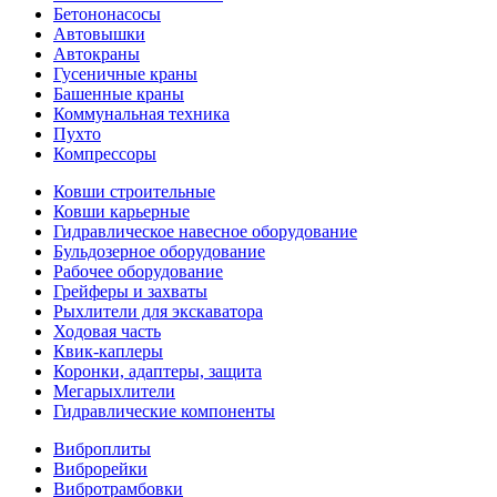
Бетононасосы
Автовышки
Автокраны
Гусеничные краны
Башенные краны
Коммунальная техника
Пухто
Компрессоры
Ковши строительные
Ковши карьерные
Гидравлическое навесное оборудование
Бульдозерное оборудование
Рабочее оборудование
Грейферы и захваты
Рыхлители для экскаватора
Ходовая часть
Квик-каплеры
Коронки, адаптеры, защита
Мегарыхлители
Гидравлические компоненты
Виброплиты
Виброрейки
Вибротрамбовки