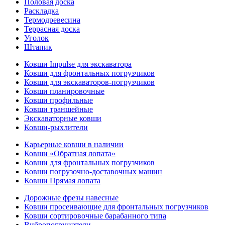
Половая доска
Раскладка
Термодревесина
Террасная доска
Уголок
Штапик
Ковши Impulse для экскаватора
Ковши для фронтальных погрузчиков
Ковши для экскаваторов-погрузчиков
Ковши планировочные
Ковши профильные
Ковши траншейные
Экскаваторные ковши
Ковши-рыхлители
Карьерные ковши в наличии
Ковши «Обратная лопата»
Ковши для фронтальных погрузчиков
Ковши погрузочно-доставочных машин
Ковши Прямая лопата
Дорожные фрезы навесные
Ковши просеивающие для фронтальных погрузчиков
Ковши сортировочные барабанного типа
Вибропогружатели