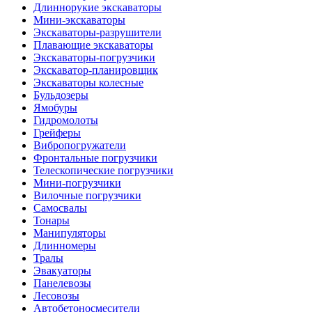
Длиннорукие экскаваторы
Мини-экскаваторы
Экскаваторы-разрушители
Плавающие экскаваторы
Экскаваторы-погрузчики
Экскаватор-планировщик
Экскаваторы колесные
Бульдозеры
Ямобуры
Гидромолоты
Грейферы
Вибро­погружатели
Фронтальные погрузчики
Телескопические погрузчики
Мини-погрузчики
Вилочные погрузчики
Самосвалы
Тонары
Манипуляторы
Длинномеры
Тралы
Эвакуаторы
Панелевозы
Лесовозы
Автобетоно­смесители