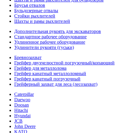
Брусья отвалов
Бульдозерные отвалы
Стойки рыхлителей
Шахты и рамы рыхлителей
Дополнительная рукоять для экскаваторов
Стандартное рабочее оборудование
Удлиненное рабочее оборудование
Удлинители рукояти (гуськи)
Бревнозахват
Грейфер двухчелюстной погрузочный/копающий
Грейфер для металлолома
Грейфер канатный металлоломный
Грейфер канатный погрузочный
Грейферный захват для леса (лесозахват)
Caterpillar
Daewoo
Doosan
Hitachi
Hyundai
JCB
John Deere
KATO