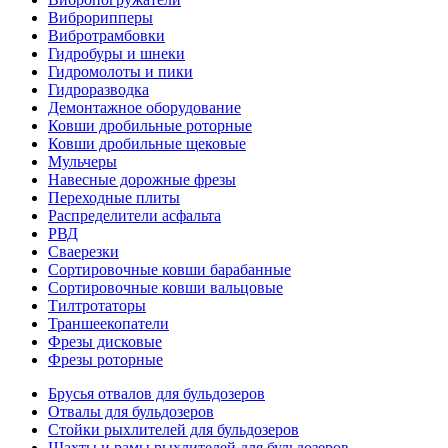
Виброрипперы
Вибротрамбовки
Гидробуры и шнеки
Гидромолоты и пики
Гидроразводка
Демонтажное оборудование
Ковши дробильные роторные
Ковши дробильные щековые
Мульчеры
Навесные дорожные фрезы
Переходные плиты
Распределители асфальта
РВД
Сваерезки
Сортировочные ковши барабанные
Сортировочные ковши вальцовые
Тилтротаторы
Траншеекопатели
Фрезы дисковые
Фрезы роторные
Брусья отвалов для бульдозеров
Отвалы для бульдозеров
Стойки рыхлителей для бульдозеров
Шахты и рамы рыхлителей для бульдозеров