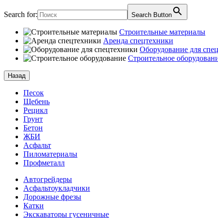
Search for:
Search Button
Строительные материалы
Аренда спецтехники
Оборудование для спе
Строительное оборудован
Назад
Песок
Щебень
Рецикл
Грунт
Бетон
ЖБИ
Асфальт
Пиломатериалы
Профметалл
Автогрейдеры
Асфальто­укладчики
Дорожные фрезы
Катки
Экскаваторы гусеничные