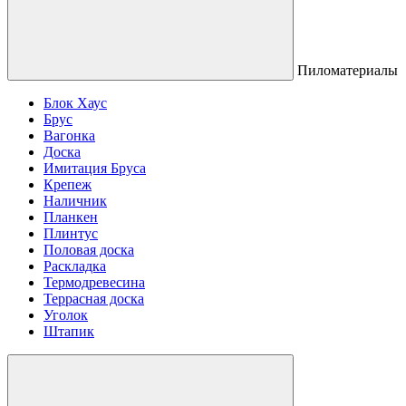
Пиломатериалы
Блок Хаус
Брус
Вагонка
Доска
Имитация Бруса
Крепеж
Наличник
Планкен
Плинтус
Половая доска
Раскладка
Термодревесина
Террасная доска
Уголок
Штапик