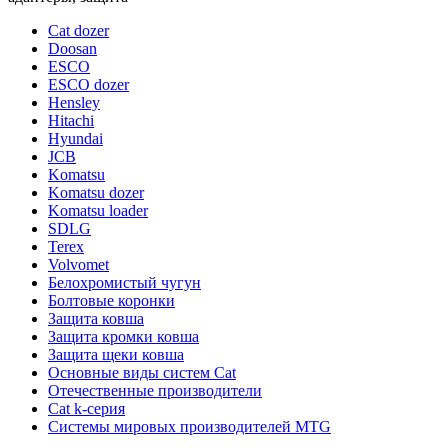
Cat dozer
Doosan
ESCO
ESCO dozer
Hensley
Hitachi
Hyundai
JCB
Komatsu
Komatsu dozer
Komatsu loader
SDLG
Terex
Volvomet
Белохромистый чугун
Болтовые коронки
Защита ковша
Защита кромки ковша
Защита щеки ковша
Основные виды систем Cat
Отечественные производители
Сat k-серия
Системы мировых производителей MTG