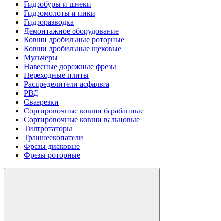
Гидробуры и шнеки
Гидромолоты и пики
Гидроразводка
Демонтажное оборудование
Ковши дробильные роторные
Ковши дробильные щековые
Мульчеры
Навесные дорожные фрезы
Переходные плиты
Распределители асфальта
РВД
Сваерезки
Сортировочные ковши барабанные
Сортировочные ковши вальцовые
Тилтротаторы
Траншеекопатели
Фрезы дисковые
Фрезы роторные