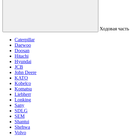
Ходовая часть
Caterpillar
Daewoo
Doosan
Hitachi
Hyundai
JCB
John Deere
KATO
Kobelco
Komatsu
Liebherr
Lonking
Sany
SDLG
SEM
Shantui
Shehwa
Volvo