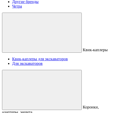
Другие бренды
Четра
Квик-каплеры
Квик-каплеры для экскаваторов
Для экскаваторов
Коронки,
адаптеры, защита