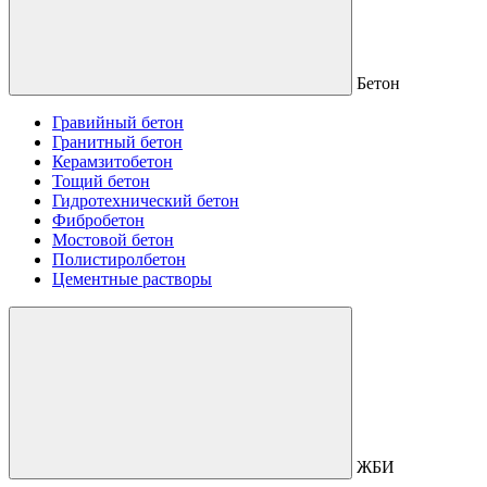
Бетон
Гравийный бетон
Гранитный бетон
Керамзитобетон
Тощий бетон
Гидротехнический бетон
Фибробетон
Мостовой бетон
Полистиролбетон
Цементные растворы
ЖБИ