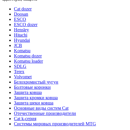
Cat dozer
Doosan
ESCO
ESCO dozer
Hensley
Hitachi
Hyundai
JCB
Komatsu
Komatsu dozer
Komatsu loader
SDLG
Terex
Volvomet
Белохромистый чугун
Болтовые коронки
Защита ковша
Защита кромки ковша
Защита щеки ковша
Основные виды систем Cat
Отечественные производители
Сat k-серия
Системы мировых производителей MTG