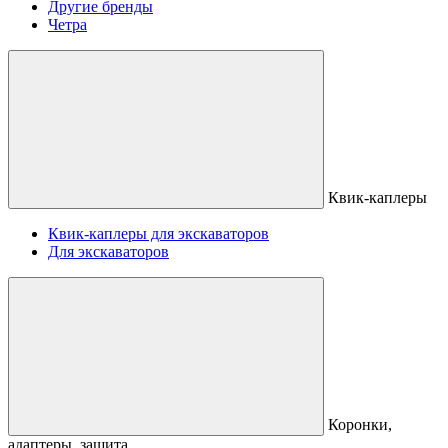
Другие бренды
Четра
Квик-каплеры
Квик-каплеры для экскаваторов
Для экскаваторов
Коронки,
адаптеры, защита