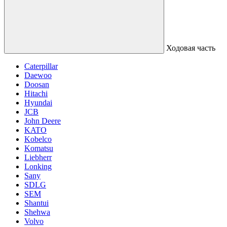
Ходовая часть
Caterpillar
Daewoo
Doosan
Hitachi
Hyundai
JCB
John Deere
KATO
Kobelco
Komatsu
Liebherr
Lonking
Sany
SDLG
SEM
Shantui
Shehwa
Volvo