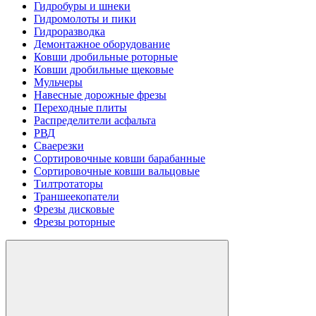
Гидробуры и шнеки
Гидромолоты и пики
Гидроразводка
Демонтажное оборудование
Ковши дробильные роторные
Ковши дробильные щековые
Мульчеры
Навесные дорожные фрезы
Переходные плиты
Распределители асфальта
РВД
Сваерезки
Сортировочные ковши барабанные
Сортировочные ковши вальцовые
Тилтротаторы
Траншеекопатели
Фрезы дисковые
Фрезы роторные