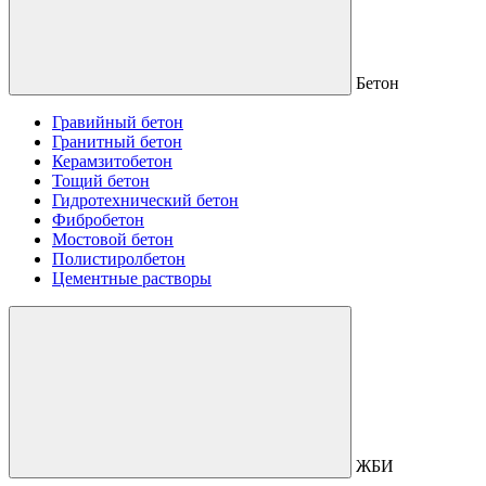
Бетон
Гравийный бетон
Гранитный бетон
Керамзитобетон
Тощий бетон
Гидротехнический бетон
Фибробетон
Мостовой бетон
Полистиролбетон
Цементные растворы
ЖБИ