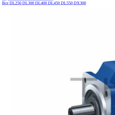
Все
DL250
DL300
DL400
DL450
DL550
DX300