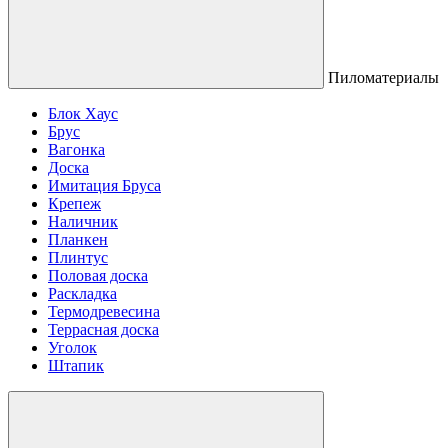
Пиломатериалы
Блок Хаус
Брус
Вагонка
Доска
Имитация Бруса
Крепеж
Наличник
Планкен
Плинтус
Половая доска
Раскладка
Термодревесина
Террасная доска
Уголок
Штапик