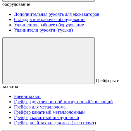
оборудование
Дополнительная рукоять для экскаваторов
Стандартное рабочее оборудование
Удлиненное рабочее оборудование
Удлинители рукояти (гуськи)
Грейферы и
захваты
Бревнозахват
Грейфер двухчелюстной погрузочный/копающий
Грейфер для металлолома
Грейфер канатный металлоломный
Грейфер канатный погрузочный
Грейферный захват для леса (лесозахват)