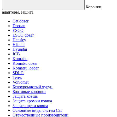
Коронки,
адаптеры, защита
Cat dozer
Doosan
ESCO
ESCO dozer
Hensley
Hitachi
Hyundai
JCB
Komatsu
Komatsu dozer
Komatsu loader
SDLG
Terex
Volvomet
Белохромистый чугун
Болтовые коронки
Защита ковша
Защита кромки ковша
Защита щеки ковша
Основные виды систем Cat
Отечественные производители