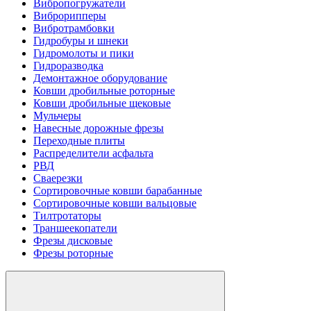
Вибропогружатели
Виброрипперы
Вибротрамбовки
Гидробуры и шнеки
Гидромолоты и пики
Гидроразводка
Демонтажное оборудование
Ковши дробильные роторные
Ковши дробильные щековые
Мульчеры
Навесные дорожные фрезы
Переходные плиты
Распределители асфальта
РВД
Сваерезки
Сортировочные ковши барабанные
Сортировочные ковши вальцовые
Тилтротаторы
Траншеекопатели
Фрезы дисковые
Фрезы роторные