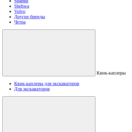
Shantui
Shehwa
Volvo
Другие бренды
Четра
Квик-каплеры
Квик-каплеры для экскаваторов
Для экскаваторов