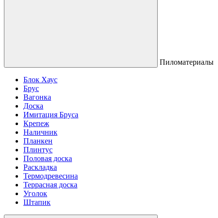
Пиломатериалы
Блок Хаус
Брус
Вагонка
Доска
Имитация Бруса
Крепеж
Наличник
Планкен
Плинтус
Половая доска
Раскладка
Термодревесина
Террасная доска
Уголок
Штапик