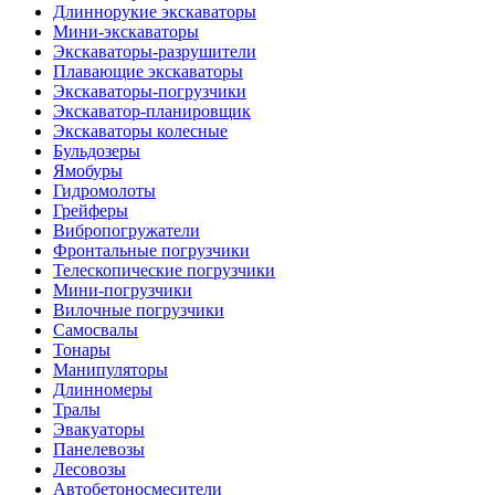
Длиннорукие экскаваторы
Мини-экскаваторы
Экскаваторы-разрушители
Плавающие экскаваторы
Экскаваторы-погрузчики
Экскаватор-планировщик
Экскаваторы колесные
Бульдозеры
Ямобуры
Гидромолоты
Грейферы
Вибро­погружатели
Фронтальные погрузчики
Телескопические погрузчики
Мини-погрузчики
Вилочные погрузчики
Самосвалы
Тонары
Манипуляторы
Длинномеры
Тралы
Эвакуаторы
Панелевозы
Лесовозы
Автобетоно­смесители