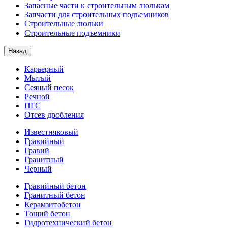
Запасные части к строительным люлькам
Запчасти для строительных подъемников
Строительные люльки
Строительные подъемники
Назад
Карьерный
Мытый
Сеяный песок
Речной
ПГС
Отсев дробления
Известняковый
Гравийный
Гравий
Гранитный
Черный
Гравийный бетон
Гранитный бетон
Керамзитобетон
Тощий бетон
Гидротехнический бетон