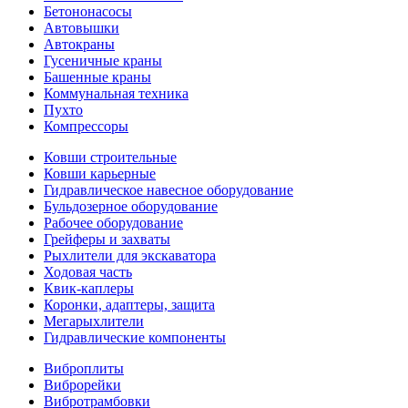
Бетононасосы
Автовышки
Автокраны
Гусеничные краны
Башенные краны
Коммунальная техника
Пухто
Компрессоры
Ковши строительные
Ковши карьерные
Гидравлическое навесное оборудование
Бульдозерное оборудование
Рабочее оборудование
Грейферы и захваты
Рыхлители для экскаватора
Ходовая часть
Квик-каплеры
Коронки, адаптеры, защита
Мегарыхлители
Гидравлические компоненты
Виброплиты
Виброрейки
Вибротрамбовки