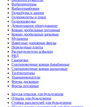
Виброрипперы
Вибротрамбовки
Гидробуры и шнеки
Гидромолоты и пики
Гидроразводка
Демонтажное оборудование
Ковши дробильные роторные
Ковши дробильные щековые
Мульчеры
Навесные дорожные фрезы
Переходные плиты
Распределители асфальта
РВД
Сваерезки
Сортировочные ковши барабанные
Сортировочные ковши вальцовые
Тилтротаторы
Траншеекопатели
Фрезы дисковые
Фрезы роторные
Брусья отвалов для бульдозеров
Отвалы для бульдозеров
Стойки рыхлителей для бульдозеров
Шахты и рамы рыхлителей для бульдозеров