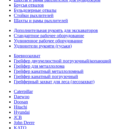
Брусья отвалов
Бульдозерные отвалы
Стойки рыхлителей
Шахты и рамы рыхлителей
Дополнительная рукоять для экскаваторов
Стандартное рабочее оборудование
Удлиненное рабочее оборудование
Удлинители рукояти (гуськи)
Бревнозахват
Грейфер двухчелюстной погрузочный/копающий
Грейфер для металлолома
Грейфер канатный металлоломный
Грейфер канатный погрузочный
Грейферный захват для леса (лесозахват)
Caterpillar
Daewoo
Doosan
Hitachi
Hyundai
JCB
John Deere
KATO