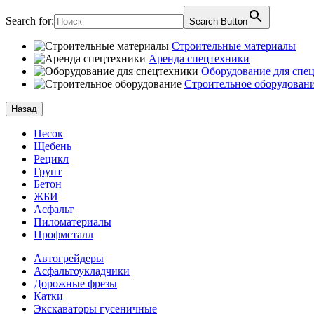
Search for:
Search Button
Строительные материалы
Аренда спецтехники
Оборудование для спе
Строительное оборудован
Назад
Песок
Щебень
Рецикл
Грунт
Бетон
ЖБИ
Асфальт
Пиломатериалы
Профметалл
Автогрейдеры
Асфальто­укладчики
Дорожные фрезы
Катки
Экскаваторы гусеничные