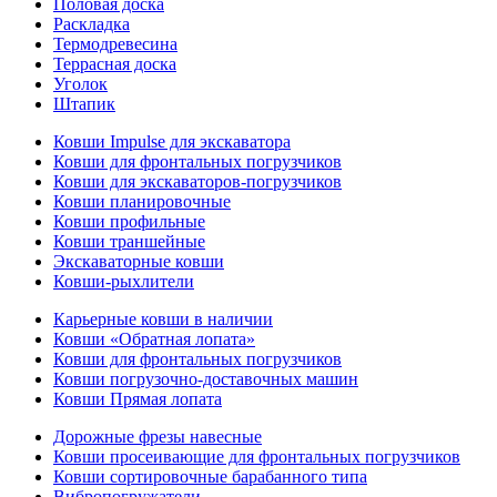
Половая доска
Раскладка
Термодревесина
Террасная доска
Уголок
Штапик
Ковши Impulse для экскаватора
Ковши для фронтальных погрузчиков
Ковши для экскаваторов-погрузчиков
Ковши планировочные
Ковши профильные
Ковши траншейные
Экскаваторные ковши
Ковши-рыхлители
Карьерные ковши в наличии
Ковши «Обратная лопата»
Ковши для фронтальных погрузчиков
Ковши погрузочно-доставочных машин
Ковши Прямая лопата
Дорожные фрезы навесные
Ковши просеивающие для фронтальных погрузчиков
Ковши сортировочные барабанного типа
Вибропогружатели