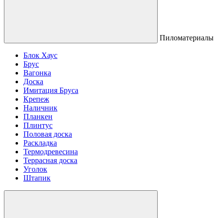
Пиломатериалы
Блок Хаус
Брус
Вагонка
Доска
Имитация Бруса
Крепеж
Наличник
Планкен
Плинтус
Половая доска
Раскладка
Термодревесина
Террасная доска
Уголок
Штапик