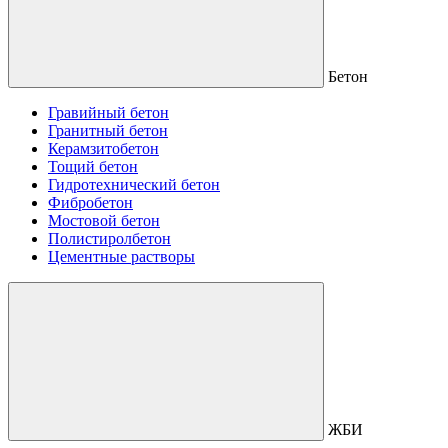
Бетон
Гравийный бетон
Гранитный бетон
Керамзитобетон
Тощий бетон
Гидротехнический бетон
Фибробетон
Мостовой бетон
Полистиролбетон
Цементные растворы
ЖБИ