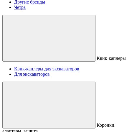
Другие бренды
Четра
Квик-каплеры
Квик-каплеры для экскаваторов
Для экскаваторов
Коронки,
адаптеры, защита