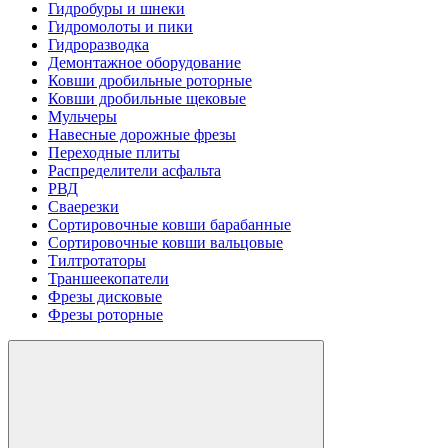
Гидробуры и шнеки
Гидромолоты и пики
Гидроразводка
Демонтажное оборудование
Ковши дробильные роторные
Ковши дробильные щековые
Мульчеры
Навесные дорожные фрезы
Переходные плиты
Распределители асфальта
РВД
Сваерезки
Сортировочные ковши барабанные
Сортировочные ковши вальцовые
Тилтротаторы
Траншеекопатели
Фрезы дисковые
Фрезы роторные