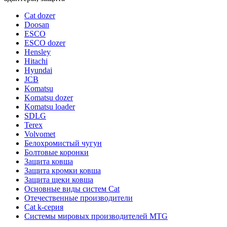
Cat dozer
Doosan
ESCO
ESCO dozer
Hensley
Hitachi
Hyundai
JCB
Komatsu
Komatsu dozer
Komatsu loader
SDLG
Terex
Volvomet
Белохромистый чугун
Болтовые коронки
Защита ковша
Защита кромки ковша
Защита щеки ковша
Основные виды систем Cat
Отечественные производители
Сat k-серия
Системы мировых производителей MTG