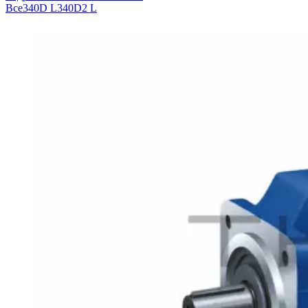
Все
340D L
340D2 L