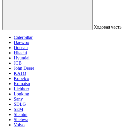
Ходовая часть
Caterpillar
Daewoo
Doosan
Hitachi
Hyundai
JCB
John Deere
KATO
Kobelco
Komatsu
Liebherr
Lonking
Sany
SDLG
SEM
Shantui
Shehwa
Volvo