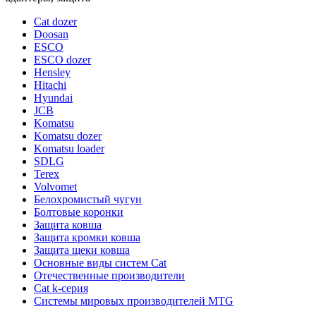
Cat dozer
Doosan
ESCO
ESCO dozer
Hensley
Hitachi
Hyundai
JCB
Komatsu
Komatsu dozer
Komatsu loader
SDLG
Terex
Volvomet
Белохромистый чугун
Болтовые коронки
Защита ковша
Защита кромки ковша
Защита щеки ковша
Основные виды систем Cat
Отечественные производители
Сat k-серия
Системы мировых производителей MTG