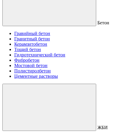
Бетон
Гравийный бетон
Гранитный бетон
Керамзитобетон
Тощий бетон
Гидротехнический бетон
Фибробетон
Мостовой бетон
Полистиролбетон
Цементные растворы
ЖБИ