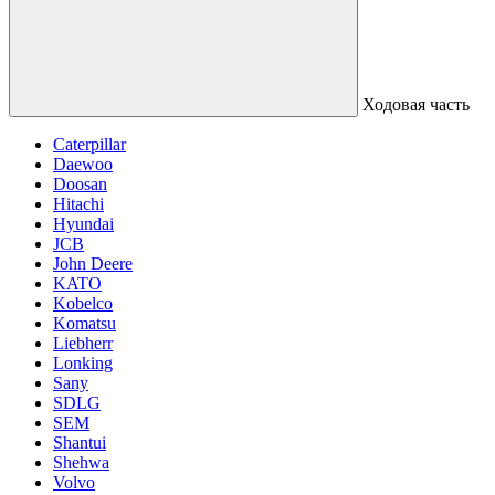
Ходовая часть
Caterpillar
Daewoo
Doosan
Hitachi
Hyundai
JCB
John Deere
KATO
Kobelco
Komatsu
Liebherr
Lonking
Sany
SDLG
SEM
Shantui
Shehwa
Volvo