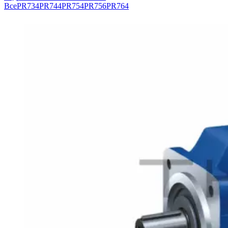
Все
PR734
PR744
PR754
PR756
PR764