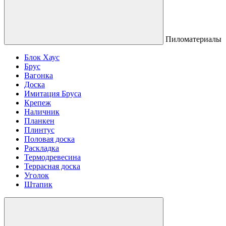
Пиломатериалы
Блок Хаус
Брус
Вагонка
Доска
Имитация Бруса
Крепеж
Наличник
Планкен
Плинтус
Половая доска
Раскладка
Термодревесина
Террасная доска
Уголок
Штапик