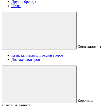
Другие бренды
Четра
Квик-каплеры
Квик-каплеры для экскаваторов
Для экскаваторов
Коронки,
адаптеры, защита