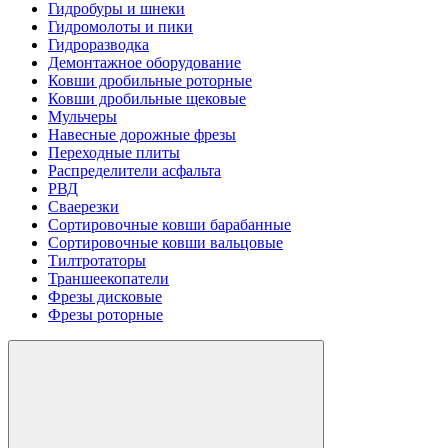
Гидробуры и шнеки
Гидромолоты и пики
Гидроразводка
Демонтажное оборудование
Ковши дробильные роторные
Ковши дробильные щековые
Мульчеры
Навесные дорожные фрезы
Переходные плиты
Распределители асфальта
РВД
Сваерезки
Сортировочные ковши барабанные
Сортировочные ковши вальцовые
Тилтротаторы
Траншеекопатели
Фрезы дисковые
Фрезы роторные