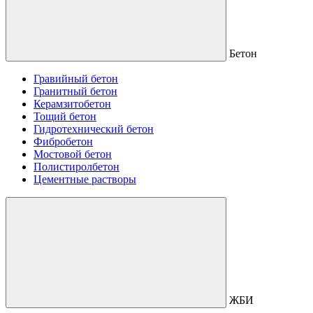
Бетон
Гравийный бетон
Гранитный бетон
Керамзитобетон
Тощий бетон
Гидротехнический бетон
Фибробетон
Мостовой бетон
Полистиролбетон
Цементные растворы
ЖБИ