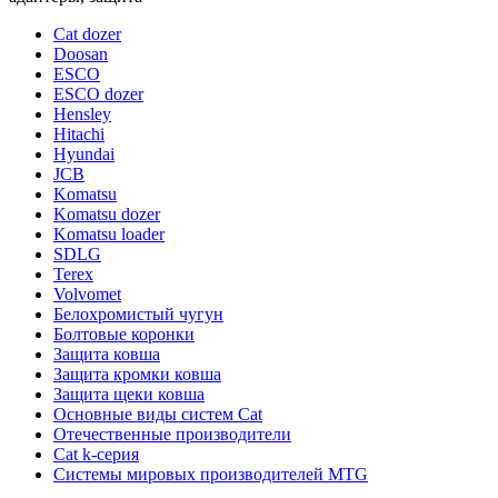
Cat dozer
Doosan
ESCO
ESCO dozer
Hensley
Hitachi
Hyundai
JCB
Komatsu
Komatsu dozer
Komatsu loader
SDLG
Terex
Volvomet
Белохромистый чугун
Болтовые коронки
Защита ковша
Защита кромки ковша
Защита щеки ковша
Основные виды систем Cat
Отечественные производители
Сat k-серия
Системы мировых производителей MTG