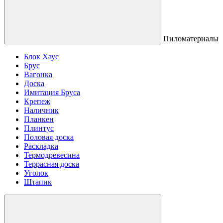
Пиломатериалы
Блок Хаус
Брус
Вагонка
Доска
Имитация Бруса
Крепеж
Наличник
Планкен
Плинтус
Половая доска
Раскладка
Термодревесина
Террасная доска
Уголок
Штапик