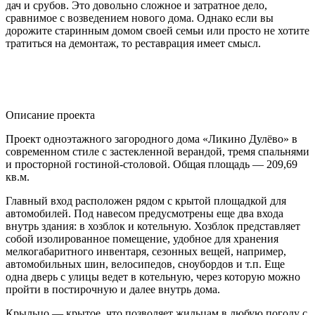
дач и срубов. Это довольно сложное и затратное дело,
сравнимое с возведением нового дома. Однако если вы
дорожите старинным домом своей семьи или просто не хотите
тратиться на демонтаж, то реставрация имеет смысл.
Описание проекта
Проект одноэтажного загородного дома «Ликино Дулёво» в
современном стиле с застекленной верандой, тремя спальнями
и просторной гостиной-столовой. Общая площадь — 209,69
кв.м.
Главный вход расположен рядом с крытой площадкой для
автомобилей. Под навесом предусмотрены еще два входа
внутрь здания: в хозблок и котельную. Хозблок представляет
собой изолированное помещение, удобное для хранения
мелкогабаритного инвентаря, сезонных вещей, например,
автомобильных шин, велосипедов, сноубордов и т.п. Еще
одна дверь с улицы ведет в котельную, через которую можно
пройти в постирочную и далее внутрь дома.
Крыльцо — крытое, что позволяет жильцам в любую погоду с