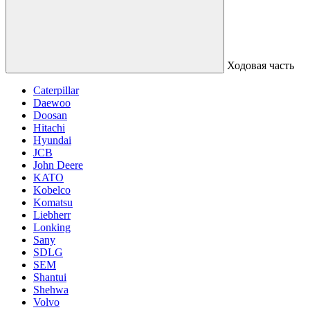
Ходовая часть
Caterpillar
Daewoo
Doosan
Hitachi
Hyundai
JCB
John Deere
KATO
Kobelco
Komatsu
Liebherr
Lonking
Sany
SDLG
SEM
Shantui
Shehwa
Volvo