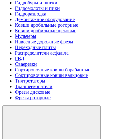
Гидробуры и шнеки
Гидромолоты и пики
Гидроразводка
Демонтажное оборудование
Ковши дробильные роторные
Ковши дробильные щековые
Мульчеры
Навесные дорожные фрезы
Переходные плиты
Распределители асфальта
РВД
Сваерезки
Сортировочные ковши барабанные
Сортировочные ковши вальцовые
Тилтротаторы
Траншеекопатели
Фрезы дисковые
Фрезы роторные