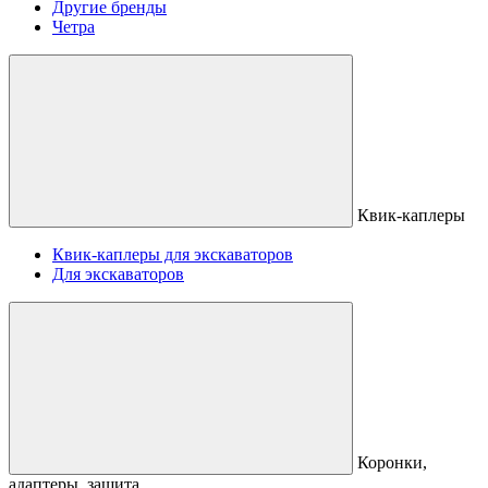
Другие бренды
Четра
Квик-каплеры
Квик-каплеры для экскаваторов
Для экскаваторов
Коронки,
адаптеры, защита