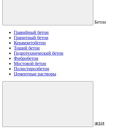
Бетон
Гравийный бетон
Гранитный бетон
Керамзитобетон
Тощий бетон
Гидротехнический бетон
Фибробетон
Мостовой бетон
Полистиролбетон
Цементные растворы
ЖБИ