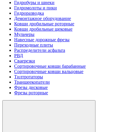
Гидробуры и шнеки
Гидромолоты и пики
Гидроразводка
Демонтажное оборудование
Ковши дробильные роторные
Ковши дробильные щековые
Мульчеры
Навесные дорожные фрезы
Переходные плиты
Распределители асфальта
РВД
Сваерезки
Сортировочные ковши барабанные
Сортировочные ковши вальцовые
Тилтротаторы
Траншеекопатели
Фрезы дисковые
Фрезы роторные