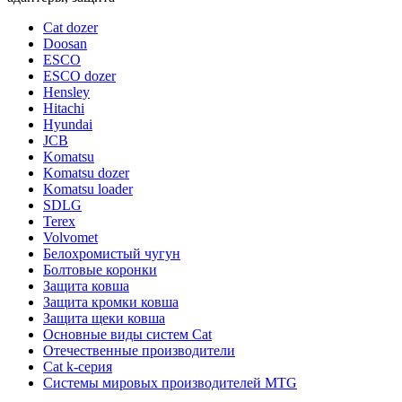
Cat dozer
Doosan
ESCO
ESCO dozer
Hensley
Hitachi
Hyundai
JCB
Komatsu
Komatsu dozer
Komatsu loader
SDLG
Terex
Volvomet
Белохромистый чугун
Болтовые коронки
Защита ковша
Защита кромки ковша
Защита щеки ковша
Основные виды систем Cat
Отечественные производители
Сat k-серия
Системы мировых производителей MTG