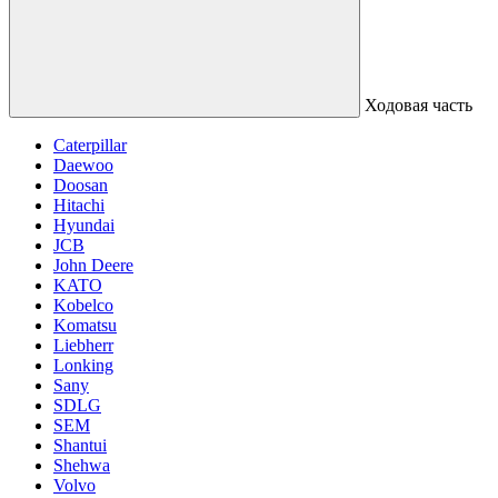
Ходовая часть
Caterpillar
Daewoo
Doosan
Hitachi
Hyundai
JCB
John Deere
KATO
Kobelco
Komatsu
Liebherr
Lonking
Sany
SDLG
SEM
Shantui
Shehwa
Volvo