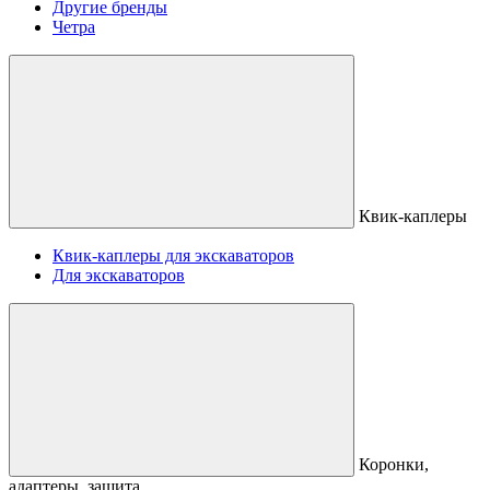
Другие бренды
Четра
Квик-каплеры
Квик-каплеры для экскаваторов
Для экскаваторов
Коронки,
адаптеры, защита