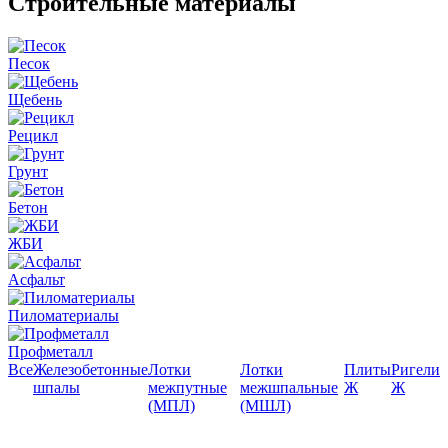
Строительные материалы
Песок
Щебень
Рецикл
Грунт
Бетон
ЖБИ
Асфальт
Пиломатериалы
Профметалл
Все
Железобетонные
Лотки
Лотки
Плиты
Ригели
шпалы
межпутные
межшпальные
Ж
Ж
(МПЛ)
(МШЛ)