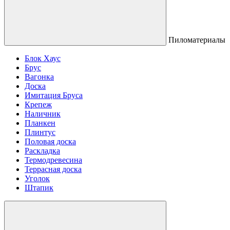
Пиломатериалы
Блок Хаус
Брус
Вагонка
Доска
Имитация Бруса
Крепеж
Наличник
Планкен
Плинтус
Половая доска
Раскладка
Термодревесина
Террасная доска
Уголок
Штапик