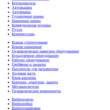
Бетононасосы
Автовышки
Автокраны
Гусеничные краны
Башенные краны
Коммунальная техника
Пухто
Компрессоры
Ковши строительные
Ковши карьерные
Гидравлическое навесное оборудование
Бульдозерное оборудование
Рабочее оборудование
Грейферы и захваты
Рыхлители для экскаватора
Ходовая часть
Квик-каплеры
Коронки, адаптеры, защита
Мегарыхлители
Гидравлические компоненты
Виброплиты
Виброрейки
Вибротрамбовки