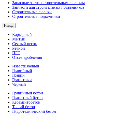
Запасные части к строительным люлькам
Запчасти для строительных подъемников
Строительные люльки
Строительные подъемники
Назад
Карьерный
Мытый
Сеяный песок
Речной
ПГС
Отсев дробления
Известняковый
Гравийный
Гравий
Гранитный
Черный
Гравийный бетон
Гранитный бетон
Керамзитобетон
Тощий бетон
Гидротехнический бетон