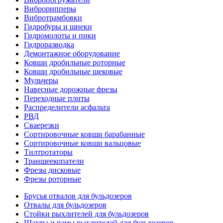
Виброрипперы
Вибротрамбовки
Гидробуры и шнеки
Гидромолоты и пики
Гидроразводка
Демонтажное оборудование
Ковши дробильные роторные
Ковши дробильные щековые
Мульчеры
Навесные дорожные фрезы
Переходные плиты
Распределители асфальта
РВД
Сваерезки
Сортировочные ковши барабанные
Сортировочные ковши вальцовые
Тилтротаторы
Траншеекопатели
Фрезы дисковые
Фрезы роторные
Брусья отвалов для бульдозеров
Отвалы для бульдозеров
Стойки рыхлителей для бульдозеров
Шахты и рамы рыхлителей для бульдозеров