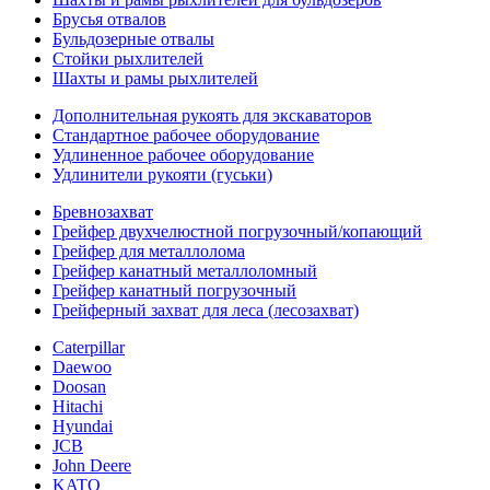
Брусья отвалов
Бульдозерные отвалы
Стойки рыхлителей
Шахты и рамы рыхлителей
Дополнительная рукоять для экскаваторов
Стандартное рабочее оборудование
Удлиненное рабочее оборудование
Удлинители рукояти (гуськи)
Бревнозахват
Грейфер двухчелюстной погрузочный/копающий
Грейфер для металлолома
Грейфер канатный металлоломный
Грейфер канатный погрузочный
Грейферный захват для леса (лесозахват)
Caterpillar
Daewoo
Doosan
Hitachi
Hyundai
JCB
John Deere
KATO