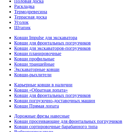
Половая доска
Раскладка
Термодревесина
Террасная доска
Уголок
Штапик
Ковши Impulse для экскаватора
Ковши для фронтальных погрузчиков
Ковши для экскаваторов-погрузчиков
Ковши планировочные
Ковши профильные
Ковши траншейные
Экскаваторные ковши
Ковши-рыхлители
Карьерные ковши в наличии
Ковши «Обратная лопата»
Ковши для фронтальных погрузчиков
Ковши погрузочно-доставочных машин
Ковши Прямая лопата
Дорожные фрезы навесные
Ковши просеивающие для фронтальных погрузчиков
Ковши сортировочные барабанного типа
Вибропогружатели