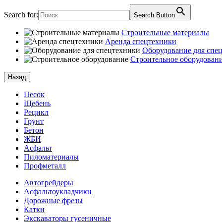
Search for:
Search Button
Строительные материалы
Аренда спецтехники
Оборудование для спе
Строительное оборудован
Назад
Песок
Щебень
Рецикл
Грунт
Бетон
ЖБИ
Асфальт
Пиломатериалы
Профметалл
Автогрейдеры
Асфальто­укладчики
Дорожные фрезы
Катки
Экскаваторы гусеничные