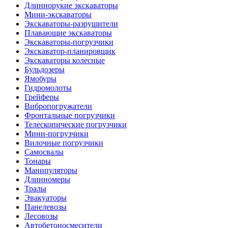
Длиннорукие экскаваторы
Мини-экскаваторы
Экскаваторы-разрушители
Плавающие экскаваторы
Экскаваторы-погрузчики
Экскаватор-планировщик
Экскаваторы колесные
Бульдозеры
Ямобуры
Гидромолоты
Грейферы
Вибро­погружатели
Фронтальные погрузчики
Телескопические погрузчики
Мини-погрузчики
Вилочные погрузчики
Самосвалы
Тонары
Манипуляторы
Длинномеры
Тралы
Эвакуаторы
Панелевозы
Лесовозы
Автобетоно­смесители