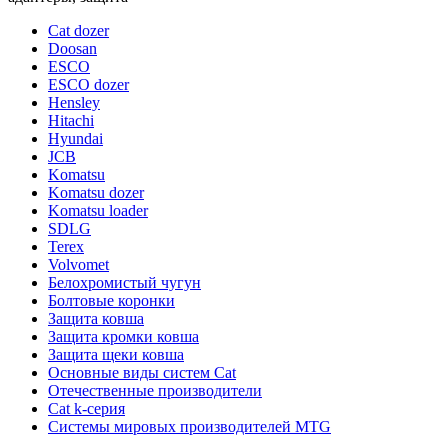
Cat dozer
Doosan
ESCO
ESCO dozer
Hensley
Hitachi
Hyundai
JCB
Komatsu
Komatsu dozer
Komatsu loader
SDLG
Terex
Volvomet
Белохромистый чугун
Болтовые коронки
Защита ковша
Защита кромки ковша
Защита щеки ковша
Основные виды систем Cat
Отечественные производители
Сat k-серия
Системы мировых производителей MTG