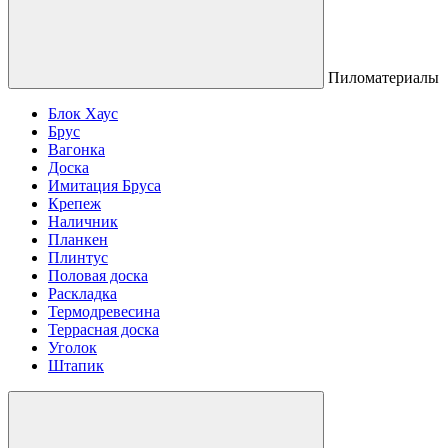
Пиломатериалы
Блок Хаус
Брус
Вагонка
Доска
Имитация Бруса
Крепеж
Наличник
Планкен
Плинтус
Половая доска
Раскладка
Термодревесина
Террасная доска
Уголок
Штапик