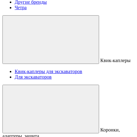
Другие бренды
Четра
Квик-каплеры
Квик-каплеры для экскаваторов
Для экскаваторов
Коронки,
адаптеры, защита