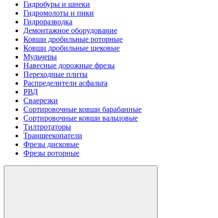
Гидробуры и шнеки
Гидромолоты и пики
Гидроразводка
Демонтажное оборудование
Ковши дробильные роторные
Ковши дробильные щековые
Мульчеры
Навесные дорожные фрезы
Переходные плиты
Распределители асфальта
РВД
Сваерезки
Сортировочные ковши барабанные
Сортировочные ковши вальцовые
Тилтротаторы
Траншеекопатели
Фрезы дисковые
Фрезы роторные