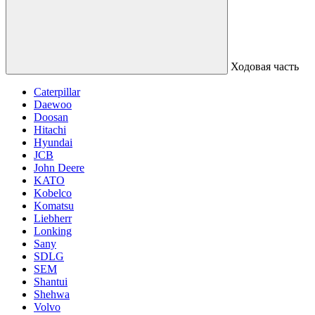
Ходовая часть
Caterpillar
Daewoo
Doosan
Hitachi
Hyundai
JCB
John Deere
KATO
Kobelco
Komatsu
Liebherr
Lonking
Sany
SDLG
SEM
Shantui
Shehwa
Volvo