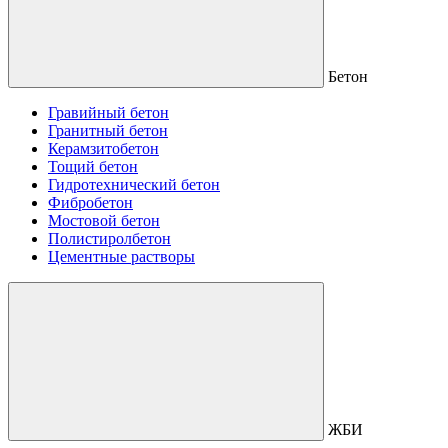
Бетон
Гравийный бетон
Гранитный бетон
Керамзитобетон
Тощий бетон
Гидротехнический бетон
Фибробетон
Мостовой бетон
Полистиролбетон
Цементные растворы
ЖБИ