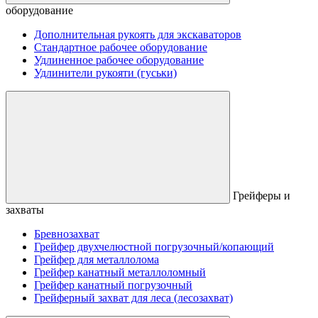
оборудование
Дополнительная рукоять для экскаваторов
Стандартное рабочее оборудование
Удлиненное рабочее оборудование
Удлинители рукояти (гуськи)
Грейферы и
захваты
Бревнозахват
Грейфер двухчелюстной погрузочный/копающий
Грейфер для металлолома
Грейфер канатный металлоломный
Грейфер канатный погрузочный
Грейферный захват для леса (лесозахват)