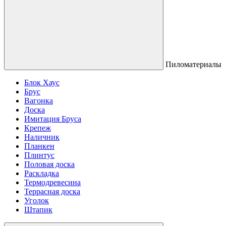
Пиломатериалы
Блок Хаус
Брус
Вагонка
Доска
Имитация Бруса
Крепеж
Наличник
Планкен
Плинтус
Половая доска
Раскладка
Термодревесина
Террасная доска
Уголок
Штапик