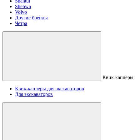
Shantui
Shehwa
Volvo
Другие бренды
Четра
Квик-каплеры
Квик-каплеры для экскаваторов
Для экскаваторов