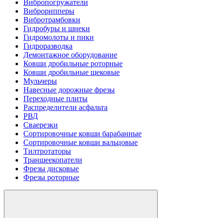
Вибропогружатели
Виброрипперы
Вибротрамбовки
Гидробуры и шнеки
Гидромолоты и пики
Гидроразводка
Демонтажное оборудование
Ковши дробильные роторные
Ковши дробильные щековые
Мульчеры
Навесные дорожные фрезы
Переходные плиты
Распределители асфальта
РВД
Сваерезки
Сортировочные ковши барабанные
Сортировочные ковши вальцовые
Тилтротаторы
Траншеекопатели
Фрезы дисковые
Фрезы роторные