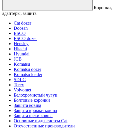
Коронки,
адаптеры, защита
Cat dozer
Doosan
ESCO
ESCO dozer
Hensley
Hitachi
Hyundai
JCB
Komatsu
Komatsu dozer
Komatsu loader
SDLG
Terex
Volvomet
Белохромистый чугун
Болтовые коронки
Защита ковша
Защита кромки ковша
Защита щеки ковша
Основные виды систем Cat
Отечественные производители