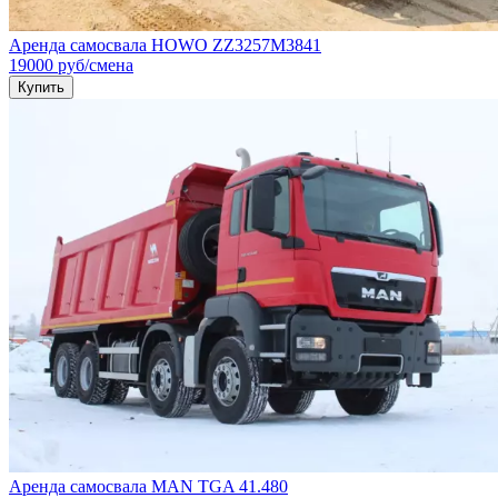
Аренда самосвала HOWO ZZ3257M3841
19000
руб
/смена
Купить
Аренда самосвала MAN TGA 41.480