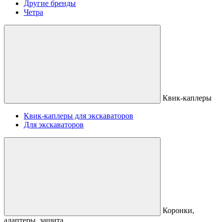
Другие бренды
Четра
Квик-каплеры
Квик-каплеры для экскаваторов
Для экскаваторов
Коронки,
адаптеры, защита