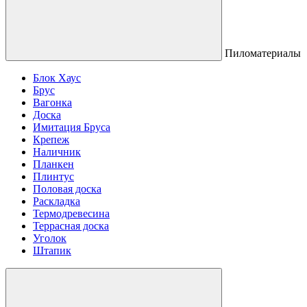
Пиломатериалы
Блок Хаус
Брус
Вагонка
Доска
Имитация Бруса
Крепеж
Наличник
Планкен
Плинтус
Половая доска
Раскладка
Термодревесина
Террасная доска
Уголок
Штапик