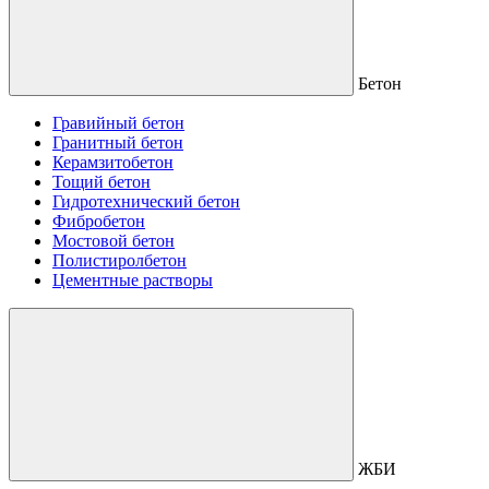
Бетон
Гравийный бетон
Гранитный бетон
Керамзитобетон
Тощий бетон
Гидротехнический бетон
Фибробетон
Мостовой бетон
Полистиролбетон
Цементные растворы
ЖБИ