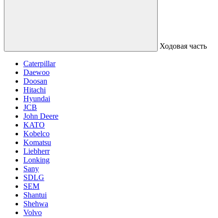
Ходовая часть
Caterpillar
Daewoo
Doosan
Hitachi
Hyundai
JCB
John Deere
KATO
Kobelco
Komatsu
Liebherr
Lonking
Sany
SDLG
SEM
Shantui
Shehwa
Volvo