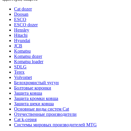
Cat dozer
Doosan
ESCO
ESCO dozer
Hensley
Hitachi
Hyundai
JCB
Komatsu
Komatsu dozer
Komatsu loader
SDLG
Terex
Volvomet
Белохромистый чугун
Болтовые коронки
Защита ковша
Защита кромки ковша
Защита щеки ковша
Основные виды систем Cat
Отечественные производители
Сat k-серия
Системы мировых производителей MTG