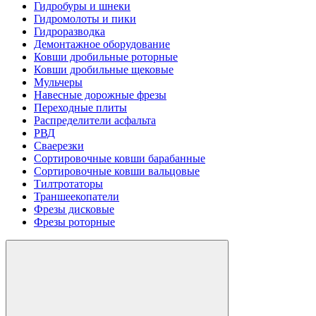
Гидробуры и шнеки
Гидромолоты и пики
Гидроразводка
Демонтажное оборудование
Ковши дробильные роторные
Ковши дробильные щековые
Мульчеры
Навесные дорожные фрезы
Переходные плиты
Распределители асфальта
РВД
Сваерезки
Сортировочные ковши барабанные
Сортировочные ковши вальцовые
Тилтротаторы
Траншеекопатели
Фрезы дисковые
Фрезы роторные