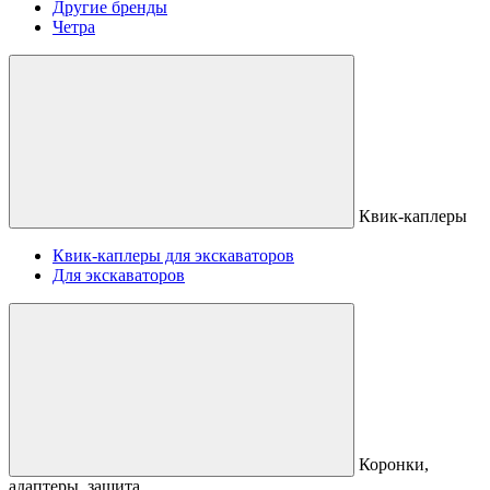
Другие бренды
Четра
Квик-каплеры
Квик-каплеры для экскаваторов
Для экскаваторов
Коронки,
адаптеры, защита