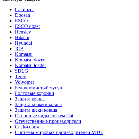
Cat dozer
Doosan
ESCO
ESCO dozer
Hensley
Hitachi
Hyundai
JCB
Komatsu
Komatsu dozer
Komatsu loader
SDLG
Terex
Volvomet
Белохромистый чугун
Болтовые коронки
Защита ковша
Защита кромки ковша
Защита щеки ковша
Основные виды систем Cat
Отечественные производители
Сat k-серия
Системы мировых производителей MTG