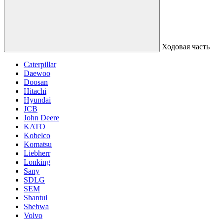
Ходовая часть
Caterpillar
Daewoo
Doosan
Hitachi
Hyundai
JCB
John Deere
KATO
Kobelco
Komatsu
Liebherr
Lonking
Sany
SDLG
SEM
Shantui
Shehwa
Volvo