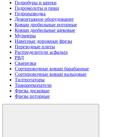
Гидробуры и шнеки
Гидромолоты и пики
Гидроразводка
Демонтажное оборудование
Ковши дробильные роторные
Ковши дробильные щековые
Мульчеры
Навесные дорожные фрезы
Переходные плиты
Распределители асфальта
РВД
Сваерезки
Сортировочные ковши барабанные
Сортировочные ковши вальцовые
Тилтротаторы
Траншеекопатели
Фрезы дисковые
Фрезы роторные