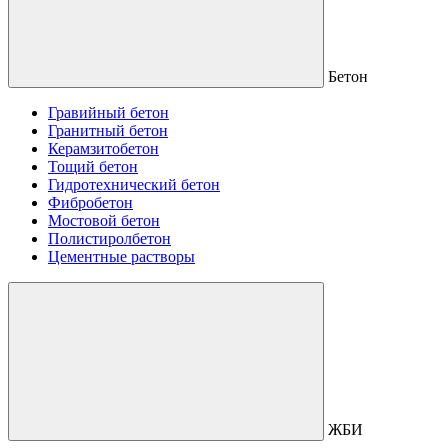
Бетон
Гравийный бетон
Гранитный бетон
Керамзитобетон
Тощий бетон
Гидротехнический бетон
Фибробетон
Мостовой бетон
Полистиролбетон
Цементные растворы
ЖБИ