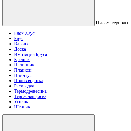
Пиломатериалы
Блок Хаус
Брус
Вагонка
Доска
Имитация Бруса
Крепеж
Наличник
Планкен
Плинтус
Половая доска
Раскладка
Термодревесина
Террасная доска
Уголок
Штапик