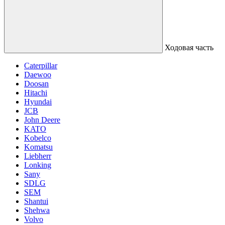
Ходовая часть
Caterpillar
Daewoo
Doosan
Hitachi
Hyundai
JCB
John Deere
KATO
Kobelco
Komatsu
Liebherr
Lonking
Sany
SDLG
SEM
Shantui
Shehwa
Volvo