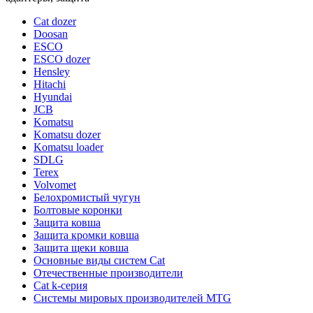
Cat dozer
Doosan
ESCO
ESCO dozer
Hensley
Hitachi
Hyundai
JCB
Komatsu
Komatsu dozer
Komatsu loader
SDLG
Terex
Volvomet
Белохромистый чугун
Болтовые коронки
Защита ковша
Защита кромки ковша
Защита щеки ковша
Основные виды систем Cat
Отечественные производители
Сat k-серия
Системы мировых производителей MTG