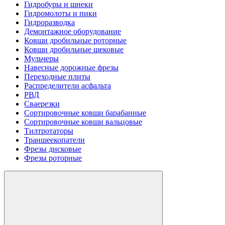
Гидробуры и шнеки
Гидромолоты и пики
Гидроразводка
Демонтажное оборудование
Ковши дробильные роторные
Ковши дробильные щековые
Мульчеры
Навесные дорожные фрезы
Переходные плиты
Распределители асфальта
РВД
Сваерезки
Сортировочные ковши барабанные
Сортировочные ковши вальцовые
Тилтротаторы
Траншеекопатели
Фрезы дисковые
Фрезы роторные