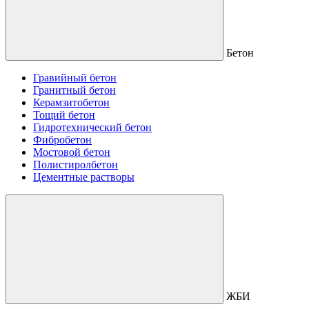
Бетон
Гравийный бетон
Гранитный бетон
Керамзитобетон
Тощий бетон
Гидротехнический бетон
Фибробетон
Мостовой бетон
Полистиролбетон
Цементные растворы
ЖБИ