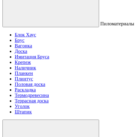
Пиломатериалы
Блок Хаус
Брус
Вагонка
Доска
Имитация Бруса
Крепеж
Наличник
Планкен
Плинтус
Половая доска
Раскладка
Термодревесина
Террасная доска
Уголок
Штапик