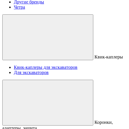
Другие бренды
Четра
Квик-каплеры
Квик-каплеры для экскаваторов
Для экскаваторов
Коронки,
адаптеры, защита