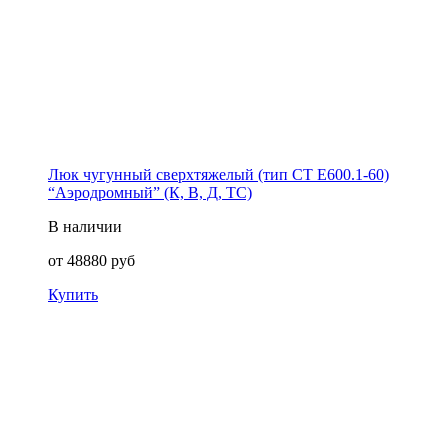
Люк чугунный сверхтяжелый (тип СТ Е600.1-60)
“Аэродромный” (К, В, Д, ТС)
В наличии
от
48880
руб
Купить