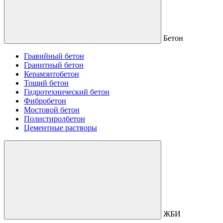
Бетон
Гравийный бетон
Гранитный бетон
Керамзитобетон
Тощий бетон
Гидротехнический бетон
Фибробетон
Мостовой бетон
Полистиролбетон
Цементные растворы
ЖБИ