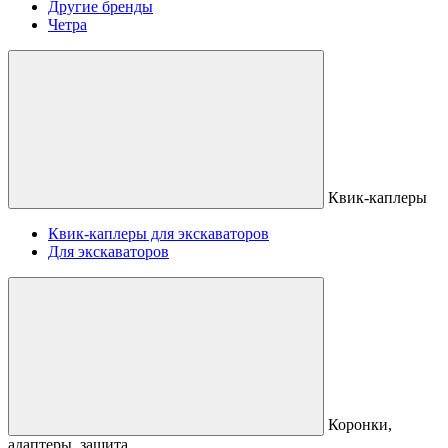
Другие бренды
Четра
Квик-каплеры
Квик-каплеры для экскаваторов
Для экскаваторов
Коронки,
адаптеры, защита