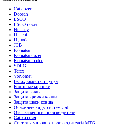
Cat dozer
Doosan
ESCO
ESCO dozer
Hensley
Hitachi
Hyundai
JCB
Komatsu
Komatsu dozer
Komatsu loader
SDLG
Terex
Volvomet
Белохромистый чугун
Болтовые коронки
Защита ковша
Защита кромки ковша
Защита щеки ковша
Основные виды систем Cat
Отечественные производители
Сat k-серия
Системы мировых производителей MTG