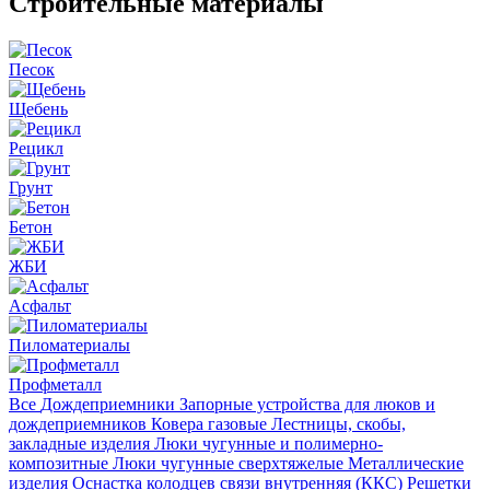
Строительные материалы
Песок
Щебень
Рецикл
Грунт
Бетон
ЖБИ
Асфальт
Пиломатериалы
Профметалл
Все
Дождеприемники
Запорные устройства для люков и
дождеприемников
Ковера газовые
Лестницы, скобы,
закладные изделия
Люки чугунные и полимерно-
композитные
Люки чугунные сверхтяжелые
Металлические
изделия
Оснастка колодцев связи внутренняя (ККС)
Решетки