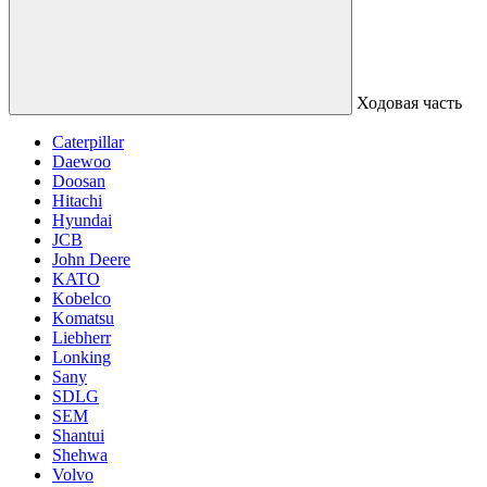
Ходовая часть
Caterpillar
Daewoo
Doosan
Hitachi
Hyundai
JCB
John Deere
KATO
Kobelco
Komatsu
Liebherr
Lonking
Sany
SDLG
SEM
Shantui
Shehwa
Volvo