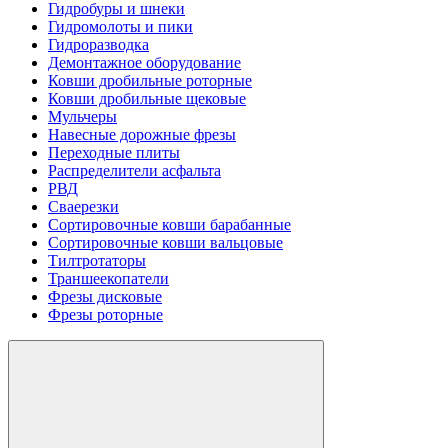
Гидробуры и шнеки
Гидромолоты и пики
Гидроразводка
Демонтажное оборудование
Ковши дробильные роторные
Ковши дробильные щековые
Мульчеры
Навесные дорожные фрезы
Переходные плиты
Распределители асфальта
РВД
Сваерезки
Сортировочные ковши барабанные
Сортировочные ковши вальцовые
Тилтротаторы
Траншеекопатели
Фрезы дисковые
Фрезы роторные