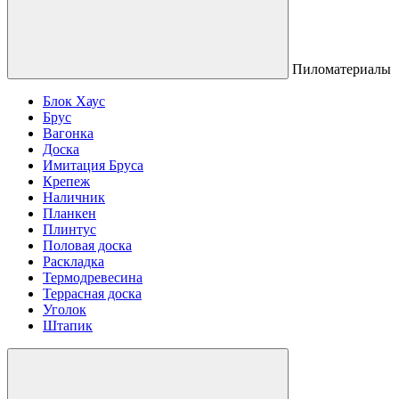
Пиломатериалы
Блок Хаус
Брус
Вагонка
Доска
Имитация Бруса
Крепеж
Наличник
Планкен
Плинтус
Половая доска
Раскладка
Термодревесина
Террасная доска
Уголок
Штапик