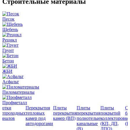
Строительные материалы
Песок
Щебень
Рецикл
Грунт
Бетон
ЖБИ
Асфальт
Пиломатериалы
Профметалл
Лотки
Перекрытия
Плиты
Плиты
Плиты
Ст
непроходных
тепловых
перекрытия
перекрытия
покрытий
бл
каналов
камер под
камер (ВП)
полнотелые
коллекторов
ко
автодорогами
канальные
(КП, ДП,
(К
(В)
ДПО)