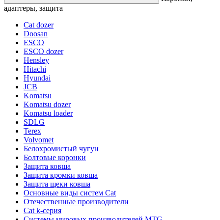
адаптеры, защита
Cat dozer
Doosan
ESCO
ESCO dozer
Hensley
Hitachi
Hyundai
JCB
Komatsu
Komatsu dozer
Komatsu loader
SDLG
Terex
Volvomet
Белохромистый чугун
Болтовые коронки
Защита ковша
Защита кромки ковша
Защита щеки ковша
Основные виды систем Cat
Отечественные производители
Сat k-серия
Системы мировых производителей MTG