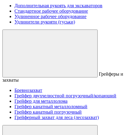
Дополнительная рукоять для экскаваторов
Стандартное рабочее оборудование
Удлиненное рабочее оборудование
Удлинители рукояти (гуськи)
Грейферы и
захваты
Бревнозахват
Грейфер двухчелюстной погрузочный/копающий
Грейфер для металлолома
Грейфер канатный металлоломный
Грейфер канатный погрузочный
Грейферный захват для леса (лесозахват)