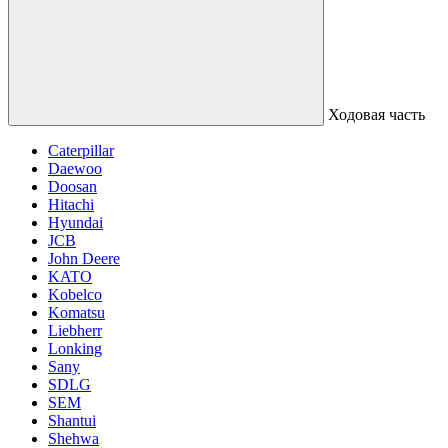
Ходовая часть
Caterpillar
Daewoo
Doosan
Hitachi
Hyundai
JCB
John Deere
KATO
Kobelco
Komatsu
Liebherr
Lonking
Sany
SDLG
SEM
Shantui
Shehwa