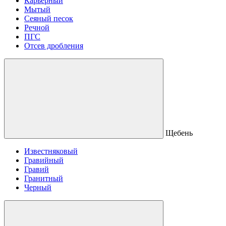
Карьерный
Мытый
Сеяный песок
Речной
ПГС
Отсев дробления
Щебень
Известняковый
Гравийный
Гравий
Гранитный
Черный