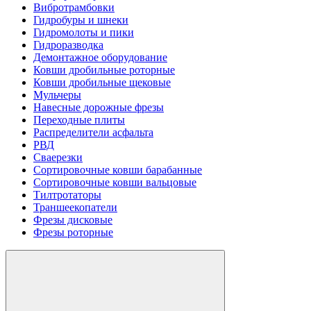
Вибротрамбовки
Гидробуры и шнеки
Гидромолоты и пики
Гидроразводка
Демонтажное оборудование
Ковши дробильные роторные
Ковши дробильные щековые
Мульчеры
Навесные дорожные фрезы
Переходные плиты
Распределители асфальта
РВД
Сваерезки
Сортировочные ковши барабанные
Сортировочные ковши вальцовые
Тилтротаторы
Траншеекопатели
Фрезы дисковые
Фрезы роторные