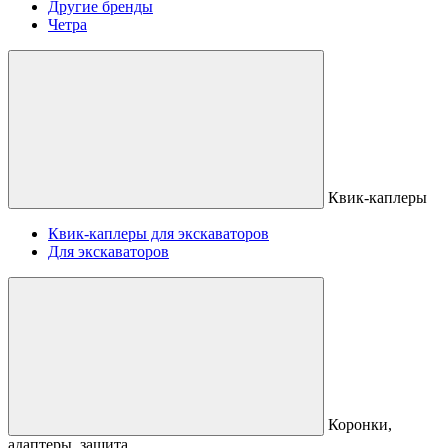
Другие бренды
Четра
Квик-каплеры
Квик-каплеры для экскаваторов
Для экскаваторов
Коронки,
адаптеры, защита