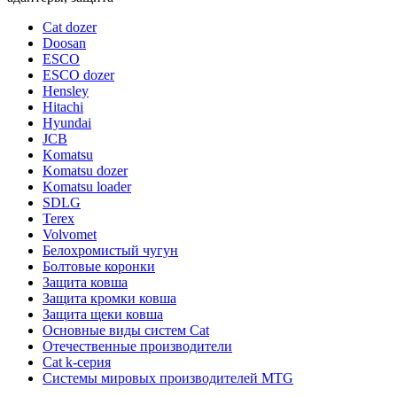
Cat dozer
Doosan
ESCO
ESCO dozer
Hensley
Hitachi
Hyundai
JCB
Komatsu
Komatsu dozer
Komatsu loader
SDLG
Terex
Volvomet
Белохромистый чугун
Болтовые коронки
Защита ковша
Защита кромки ковша
Защита щеки ковша
Основные виды систем Cat
Отечественные производители
Сat k-серия
Системы мировых производителей MTG