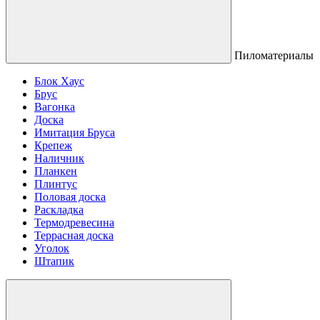
Пиломатериалы
Блок Хаус
Брус
Вагонка
Доска
Имитация Бруса
Крепеж
Наличник
Планкен
Плинтус
Половая доска
Раскладка
Термодревесина
Террасная доска
Уголок
Штапик