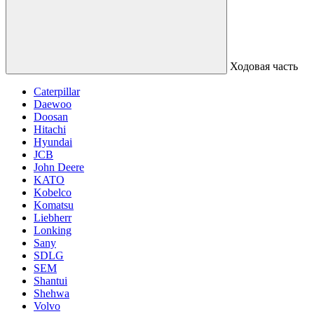
Ходовая часть
Caterpillar
Daewoo
Doosan
Hitachi
Hyundai
JCB
John Deere
KATO
Kobelco
Komatsu
Liebherr
Lonking
Sany
SDLG
SEM
Shantui
Shehwa
Volvo