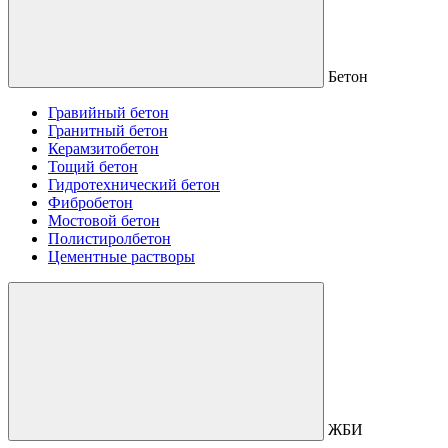
Бетон
Гравийный бетон
Гранитный бетон
Керамзитобетон
Тощий бетон
Гидротехнический бетон
Фибробетон
Мостовой бетон
Полистиролбетон
Цементные растворы
ЖБИ