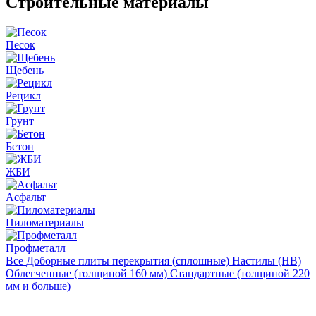
Строительные материалы
Песок
Щебень
Рецикл
Грунт
Бетон
ЖБИ
Асфальт
Пиломатериалы
Профметалл
Все
Доборные плиты перекрытия (сплошные)
Настилы (НВ)
Облегченные (толщиной 160 мм)
Стандартные (толщиной 220
мм и больше)