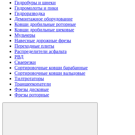
Гидробуры и шнеки
Гидромолоты и пики
Гидроразводка
Демонтажное оборудование
Ковши дробильные роторные
Ковши дробильные щековые
Мульчеры
Навесные дорожные фрезы
Переходные плиты
Распределители асфальта
РВД
Сваерезки
Сортировочные ковши барабанные
Сортировочные ковши вальцовые
Тилтротаторы
Траншеекопатели
Фрезы дисковые
Фрезы роторные