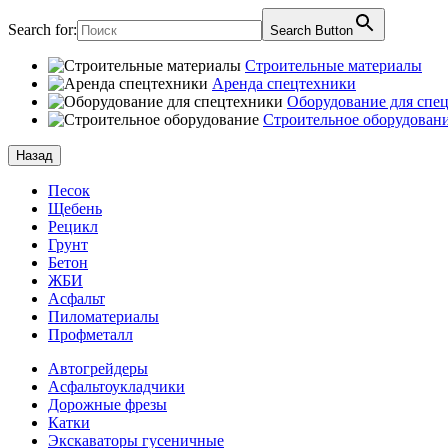
Search for:
Search Button
Строительные материалы
Аренда спецтехники
Оборудование для спе
Строительное оборудован
Назад
Песок
Щебень
Рецикл
Грунт
Бетон
ЖБИ
Асфальт
Пиломатериалы
Профметалл
Автогрейдеры
Асфальто­укладчики
Дорожные фрезы
Катки
Экскаваторы гусеничные