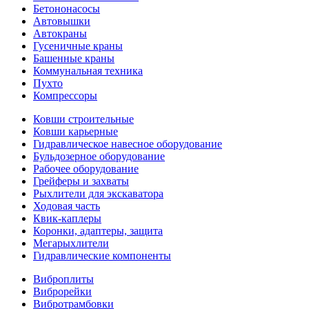
Бетононасосы
Автовышки
Автокраны
Гусеничные краны
Башенные краны
Коммунальная техника
Пухто
Компрессоры
Ковши строительные
Ковши карьерные
Гидравлическое навесное оборудование
Бульдозерное оборудование
Рабочее оборудование
Грейферы и захваты
Рыхлители для экскаватора
Ходовая часть
Квик-каплеры
Коронки, адаптеры, защита
Мегарыхлители
Гидравлические компоненты
Виброплиты
Виброрейки
Вибротрамбовки