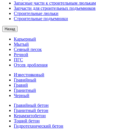
Запасные части к строительным люлькам
Запчасти для строительных подъемников
Строительные люльки
Строительные подъемники
Назад
Карьерный
Мытый
Сеяный песок
Речной
ПГС
Отсев дробления
Известняковый
Гравийный
Гравий
Гранитный
Черный
Гравийный бетон
Гранитный бетон
Керамзитобетон
Тощий бетон
Гидротехнический бетон