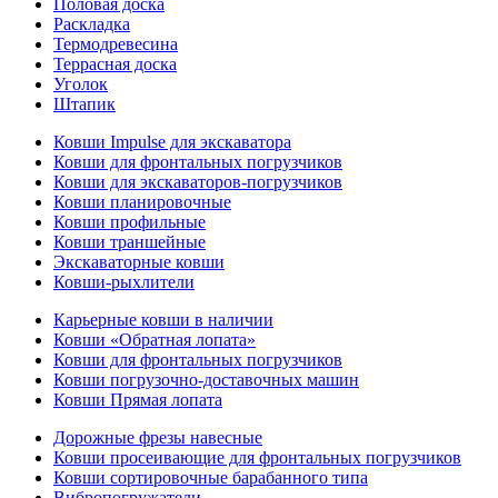
Половая доска
Раскладка
Термодревесина
Террасная доска
Уголок
Штапик
Ковши Impulse для экскаватора
Ковши для фронтальных погрузчиков
Ковши для экскаваторов-погрузчиков
Ковши планировочные
Ковши профильные
Ковши траншейные
Экскаваторные ковши
Ковши-рыхлители
Карьерные ковши в наличии
Ковши «Обратная лопата»
Ковши для фронтальных погрузчиков
Ковши погрузочно-доставочных машин
Ковши Прямая лопата
Дорожные фрезы навесные
Ковши просеивающие для фронтальных погрузчиков
Ковши сортировочные барабанного типа
Вибропогружатели