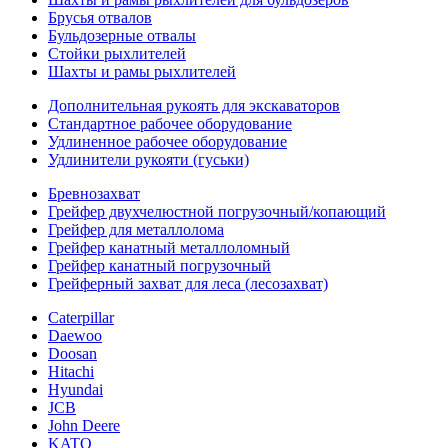
Брусья отвалов
Бульдозерные отвалы
Стойки рыхлителей
Шахты и рамы рыхлителей
Дополнительная рукоять для экскаваторов
Стандартное рабочее оборудование
Удлиненное рабочее оборудование
Удлинители рукояти (гуськи)
Бревнозахват
Грейфер двухчелюстной погрузочный/копающий
Грейфер для металлолома
Грейфер канатный металлоломный
Грейфер канатный погрузочный
Грейферный захват для леса (лесозахват)
Caterpillar
Daewoo
Doosan
Hitachi
Hyundai
JCB
John Deere
KATO