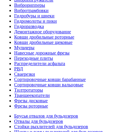
Виброрипперы
Вибротрамбовки
Гидробуры и шнеки
Гидромолоты и пики
Гидроразводка
Демонтажное оборудование
Ковши дробильные роторные
Ковши дробильные щековые
Мульчеры
Навесные дорожные фрезы
Переходные плиты
Распределители асфальта
РВД
Сваерезки
Сортировочные ковши барабанные
Сортировочные ковши вальцовые
Тилтротаторы
Траншеекопатели
Фрезы дисковые
Фрезы роторные
Брусья отвалов для бульдозеров
Отвалы для бульдозеров
Стойки рыхлителей для бульдозеров
Шахты и рамы рыхлителей для бульдозеров