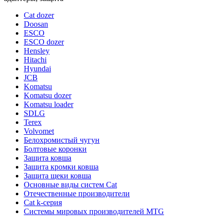
Cat dozer
Doosan
ESCO
ESCO dozer
Hensley
Hitachi
Hyundai
JCB
Komatsu
Komatsu dozer
Komatsu loader
SDLG
Terex
Volvomet
Белохромистый чугун
Болтовые коронки
Защита ковша
Защита кромки ковша
Защита щеки ковша
Основные виды систем Cat
Отечественные производители
Сat k-серия
Системы мировых производителей MTG