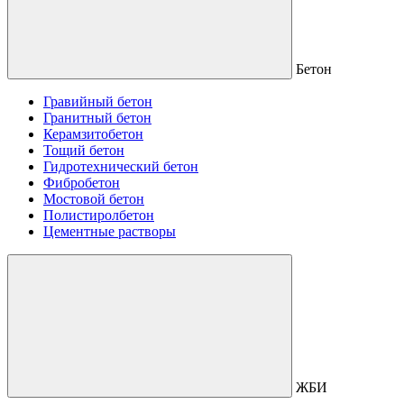
Бетон
Гравийный бетон
Гранитный бетон
Керамзитобетон
Тощий бетон
Гидротехнический бетон
Фибробетон
Мостовой бетон
Полистиролбетон
Цементные растворы
ЖБИ