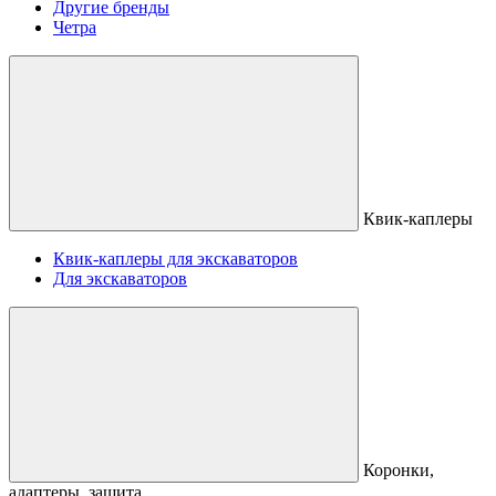
Другие бренды
Четра
Квик-каплеры
Квик-каплеры для экскаваторов
Для экскаваторов
Коронки,
адаптеры, защита