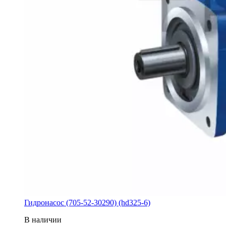
Гидронасос (705-52-30290) (hd325-6)
В наличии