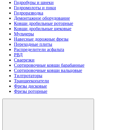
Гидробуры и шнеки
Гидромолоты и пики
Гидроразводка
Демонтажное оборудование
Ковши дробильные роторные
Ковши дробильные щековые
Мульчеры
Навесные дорожные фрезы
Переходные плиты
Распределители асфальта
РВД
Сваерезки
Сортировочные ковши барабанные
Сортировочные ковши вальцовые
Тилтротаторы
Траншеекопатели
Фрезы дисковые
Фрезы роторные