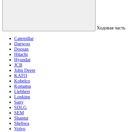
Ходовая часть
Caterpillar
Daewoo
Doosan
Hitachi
Hyundai
JCB
John Deere
KATO
Kobelco
Komatsu
Liebherr
Lonking
Sany
SDLG
SEM
Shantui
Shehwa
Volvo