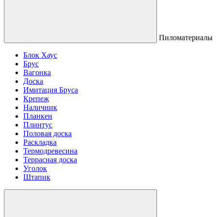
Пиломатериалы
Блок Хаус
Брус
Вагонка
Доска
Имитация Бруса
Крепеж
Наличник
Планкен
Плинтус
Половая доска
Раскладка
Термодревесина
Террасная доска
Уголок
Штапик