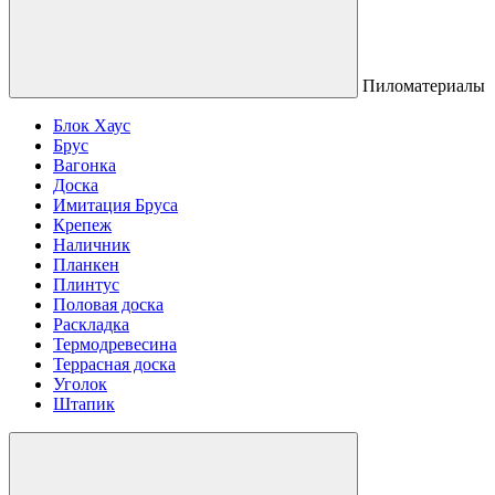
Пиломатериалы
Блок Хаус
Брус
Вагонка
Доска
Имитация Бруса
Крепеж
Наличник
Планкен
Плинтус
Половая доска
Раскладка
Термодревесина
Террасная доска
Уголок
Штапик