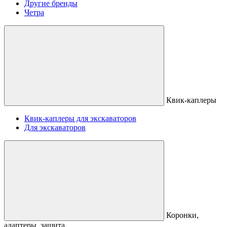
Другие бренды
Четра
Квик-каплеры
Квик-каплеры для экскаваторов
Для экскаваторов
Коронки,
адаптеры, защита