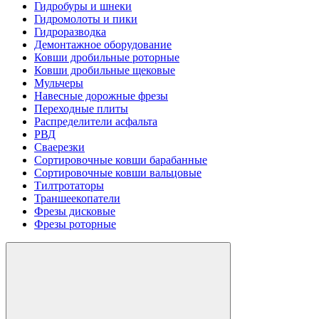
Гидробуры и шнеки
Гидромолоты и пики
Гидроразводка
Демонтажное оборудование
Ковши дробильные роторные
Ковши дробильные щековые
Мульчеры
Навесные дорожные фрезы
Переходные плиты
Распределители асфальта
РВД
Сваерезки
Сортировочные ковши барабанные
Сортировочные ковши вальцовые
Тилтротаторы
Траншеекопатели
Фрезы дисковые
Фрезы роторные