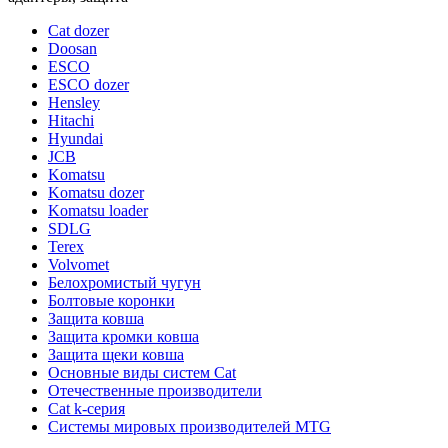
Cat dozer
Doosan
ESCO
ESCO dozer
Hensley
Hitachi
Hyundai
JCB
Komatsu
Komatsu dozer
Komatsu loader
SDLG
Terex
Volvomet
Белохромистый чугун
Болтовые коронки
Защита ковша
Защита кромки ковша
Защита щеки ковша
Основные виды систем Cat
Отечественные производители
Сat k-серия
Системы мировых производителей MTG