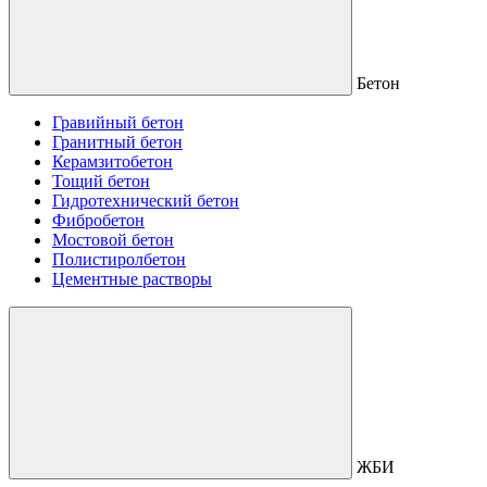
Бетон
Гравийный бетон
Гранитный бетон
Керамзитобетон
Тощий бетон
Гидротехнический бетон
Фибробетон
Мостовой бетон
Полистиролбетон
Цементные растворы
ЖБИ