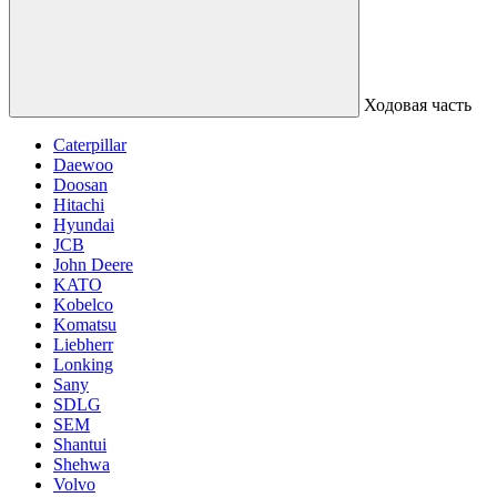
Ходовая часть
Caterpillar
Daewoo
Doosan
Hitachi
Hyundai
JCB
John Deere
KATO
Kobelco
Komatsu
Liebherr
Lonking
Sany
SDLG
SEM
Shantui
Shehwa
Volvo