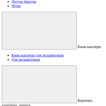
Другие бренды
Четра
Квик-каплеры
Квик-каплеры для экскаваторов
Для экскаваторов
Коронки,
адаптеры, защита