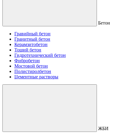
Бетон
Гравийный бетон
Гранитный бетон
Керамзитобетон
Тощий бетон
Гидротехнический бетон
Фибробетон
Мостовой бетон
Полистиролбетон
Цементные растворы
ЖБИ