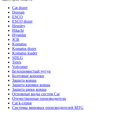
Cat dozer
Doosan
ESCO
ESCO dozer
Hensley
Hitachi
Hyundai
JCB
Komatsu
Komatsu dozer
Komatsu loader
SDLG
Terex
Volvomet
Белохромистый чугун
Болтовые коронки
Защита ковша
Защита кромки ковша
Защита щеки ковша
Основные виды систем Cat
Отечественные производители
Сat k-серия
Системы мировых производителей MTG