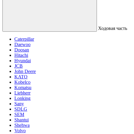
Ходовая часть
Caterpillar
Daewoo
Doosan
Hitachi
Hyundai
JCB
John Deere
KATO
Kobelco
Komatsu
Liebherr
Lonking
Sany
SDLG
SEM
Shantui
Shehwa
Volvo