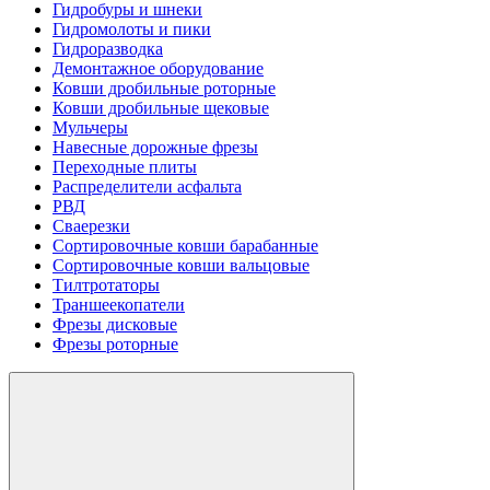
Гидробуры и шнеки
Гидромолоты и пики
Гидроразводка
Демонтажное оборудование
Ковши дробильные роторные
Ковши дробильные щековые
Мульчеры
Навесные дорожные фрезы
Переходные плиты
Распределители асфальта
РВД
Сваерезки
Сортировочные ковши барабанные
Сортировочные ковши вальцовые
Тилтротаторы
Траншеекопатели
Фрезы дисковые
Фрезы роторные