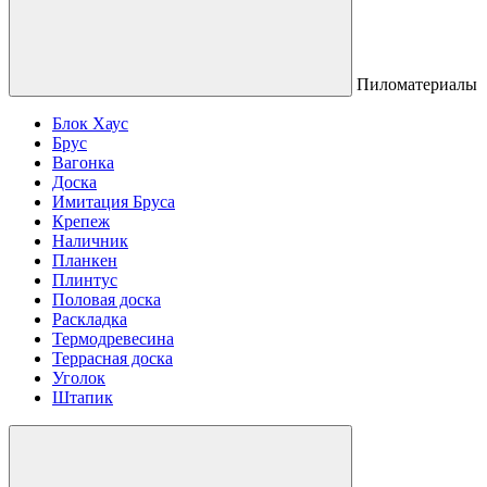
Пиломатериалы
Блок Хаус
Брус
Вагонка
Доска
Имитация Бруса
Крепеж
Наличник
Планкен
Плинтус
Половая доска
Раскладка
Термодревесина
Террасная доска
Уголок
Штапик