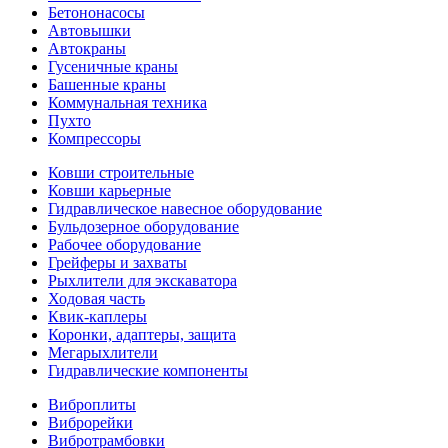
Бетононасосы
Автовышки
Автокраны
Гусеничные краны
Башенные краны
Коммунальная техника
Пухто
Компрессоры
Ковши строительные
Ковши карьерные
Гидравлическое навесное оборудование
Бульдозерное оборудование
Рабочее оборудование
Грейферы и захваты
Рыхлители для экскаватора
Ходовая часть
Квик-каплеры
Коронки, адаптеры, защита
Мегарыхлители
Гидравлические компоненты
Виброплиты
Виброрейки
Вибротрамбовки