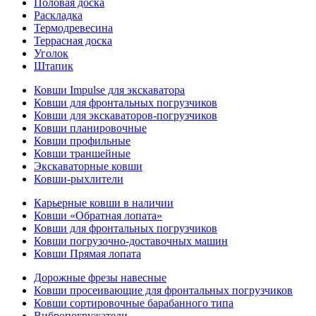
Половая доска
Раскладка
Термодревесина
Террасная доска
Уголок
Штапик
Ковши Impulse для экскаватора
Ковши для фронтальных погрузчиков
Ковши для экскаваторов-погрузчиков
Ковши планировочные
Ковши профильные
Ковши траншейные
Экскаваторные ковши
Ковши-рыхлители
Карьерные ковши в наличии
Ковши «Обратная лопата»
Ковши для фронтальных погрузчиков
Ковши погрузочно-доставочных машин
Ковши Прямая лопата
Дорожные фрезы навесные
Ковши просеивающие для фронтальных погрузчиков
Ковши сортировочные барабанного типа
Вибропогружатели