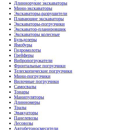
Длиннорукие экскаваторы
Мини-экскаваторы
Экскаваторы-разрушители
Плавающие экскаваторы
Экскаваторы-погрузчики
Экскаватор-планировщик
Экскаваторы колесные
Бульдозеры
Ямобуры
Гидромолоты
Грейферы
Вибро­погружатели
Фронтальные погрузчики
Телескопические погрузчики
Мини-погрузчики
Вилочные погрузчики
Самосвалы
Тонары
Манипуляторы
Длинномеры
Тралы
Эвакуаторы
Панелевозы
Лесовозы
Автобетоно­смесители