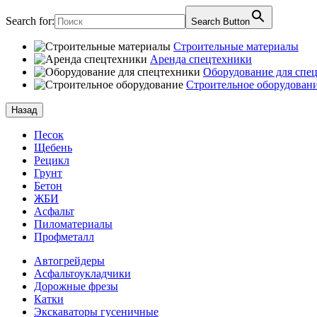
Search for:
Search Button
Строительные материалы
Аренда спецтехники
Оборудование для спе
Строительное оборудован
Назад
Песок
Щебень
Рецикл
Грунт
Бетон
ЖБИ
Асфальт
Пиломатериалы
Профметалл
Автогрейдеры
Асфальто­укладчики
Дорожные фрезы
Катки
Экскаваторы гусеничные