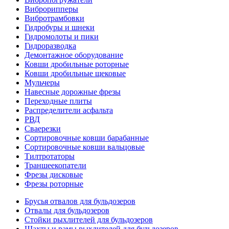
Виброрипперы
Вибротрамбовки
Гидробуры и шнеки
Гидромолоты и пики
Гидроразводка
Демонтажное оборудование
Ковши дробильные роторные
Ковши дробильные щековые
Мульчеры
Навесные дорожные фрезы
Переходные плиты
Распределители асфальта
РВД
Сваерезки
Сортировочные ковши барабанные
Сортировочные ковши вальцовые
Тилтротаторы
Траншеекопатели
Фрезы дисковые
Фрезы роторные
Брусья отвалов для бульдозеров
Отвалы для бульдозеров
Стойки рыхлителей для бульдозеров
Шахты и рамы рыхлителей для бульдозеров