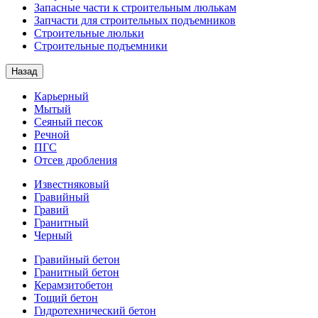
Запасные части к строительным люлькам
Запчасти для строительных подъемников
Строительные люльки
Строительные подъемники
Назад
Карьерный
Мытый
Сеяный песок
Речной
ПГС
Отсев дробления
Известняковый
Гравийный
Гравий
Гранитный
Черный
Гравийный бетон
Гранитный бетон
Керамзитобетон
Тощий бетон
Гидротехнический бетон