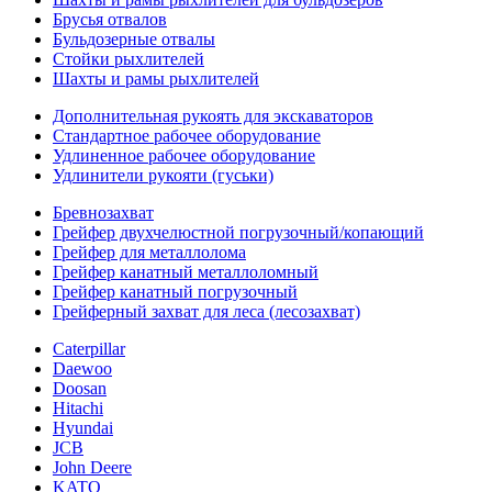
Брусья отвалов
Бульдозерные отвалы
Стойки рыхлителей
Шахты и рамы рыхлителей
Дополнительная рукоять для экскаваторов
Стандартное рабочее оборудование
Удлиненное рабочее оборудование
Удлинители рукояти (гуськи)
Бревнозахват
Грейфер двухчелюстной погрузочный/копающий
Грейфер для металлолома
Грейфер канатный металлоломный
Грейфер канатный погрузочный
Грейферный захват для леса (лесозахват)
Caterpillar
Daewoo
Doosan
Hitachi
Hyundai
JCB
John Deere
KATO