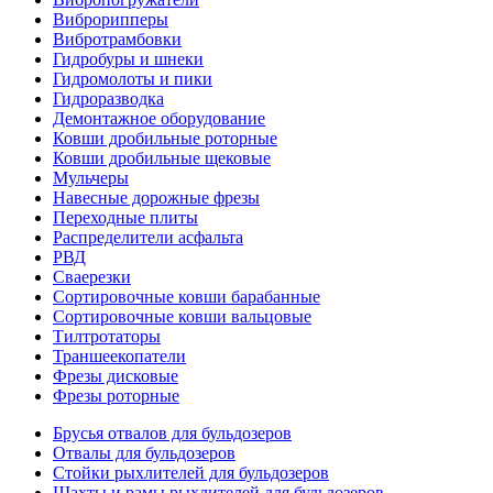
Виброрипперы
Вибротрамбовки
Гидробуры и шнеки
Гидромолоты и пики
Гидроразводка
Демонтажное оборудование
Ковши дробильные роторные
Ковши дробильные щековые
Мульчеры
Навесные дорожные фрезы
Переходные плиты
Распределители асфальта
РВД
Сваерезки
Сортировочные ковши барабанные
Сортировочные ковши вальцовые
Тилтротаторы
Траншеекопатели
Фрезы дисковые
Фрезы роторные
Брусья отвалов для бульдозеров
Отвалы для бульдозеров
Стойки рыхлителей для бульдозеров
Шахты и рамы рыхлителей для бульдозеров