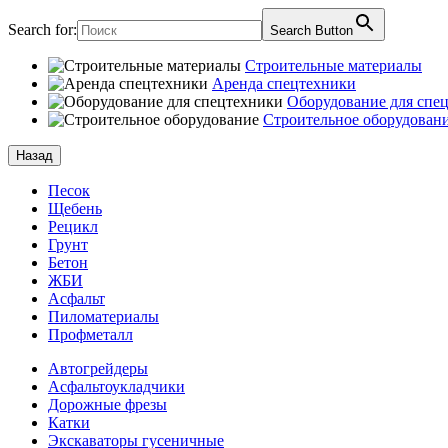
Search for:
Search Button
Строительные материалы
Аренда спецтехники
Оборудование для спе
Строительное оборудован
Назад
Песок
Щебень
Рецикл
Грунт
Бетон
ЖБИ
Асфальт
Пиломатериалы
Профметалл
Автогрейдеры
Асфальто­укладчики
Дорожные фрезы
Катки
Экскаваторы гусеничные