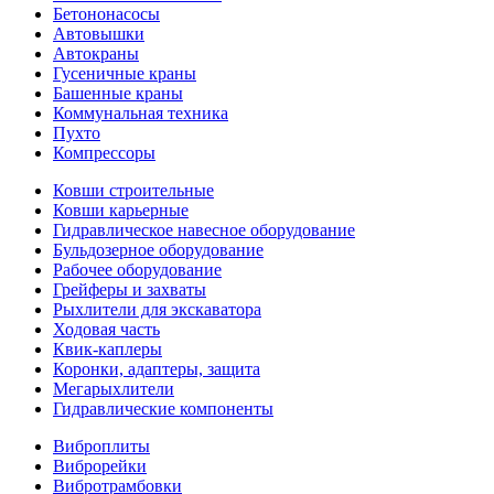
Бетононасосы
Автовышки
Автокраны
Гусеничные краны
Башенные краны
Коммунальная техника
Пухто
Компрессоры
Ковши строительные
Ковши карьерные
Гидравлическое навесное оборудование
Бульдозерное оборудование
Рабочее оборудование
Грейферы и захваты
Рыхлители для экскаватора
Ходовая часть
Квик-каплеры
Коронки, адаптеры, защита
Мегарыхлители
Гидравлические компоненты
Виброплиты
Виброрейки
Вибротрамбовки