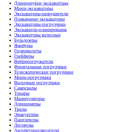
Длиннорукие экскаваторы
Мини-экскаваторы
Экскаваторы-разрушители
Плавающие экскаваторы
Экскаваторы-погрузчики
Экскаватор-планировщик
Экскаваторы колесные
Бульдозеры
Ямобуры
Гидромолоты
Грейферы
Вибро­погружатели
Фронтальные погрузчики
Телескопические погрузчики
Мини-погрузчики
Вилочные погрузчики
Самосвалы
Тонары
Манипуляторы
Длинномеры
Тралы
Эвакуаторы
Панелевозы
Лесовозы
Автобетоно­смесители