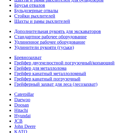
Брусья отвалов
Бульдозерные отвалы
Стойки рыхлителей
Шахты и рамы рыхлителей
Дополнительная рукоять для экскаваторов
Стандартное рабочее оборудование
Удлиненное рабочее оборудование
Удлинители рукояти (гуськи)
Бревнозахват
Грейфер двухчелюстной погрузочный/копающий
Грейфер для металлолома
Грейфер канатный металлоломный
Грейфер канатный погрузочный
Грейферный захват для леса (лесозахват)
Caterpillar
Daewoo
Doosan
Hitachi
Hyundai
JCB
John Deere
KATO