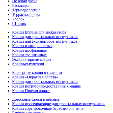
Половая доска
Раскладка
Термодревесина
Террасная доска
Уголок
Штапик
Ковши Impulse для экскаватора
Ковши для фронтальных погрузчиков
Ковши для экскаваторов-погрузчиков
Ковши планировочные
Ковши профильные
Ковши траншейные
Экскаваторные ковши
Ковши-рыхлители
Карьерные ковши в наличии
Ковши «Обратная лопата»
Ковши для фронтальных погрузчиков
Ковши погрузочно-доставочных машин
Ковши Прямая лопата
Дорожные фрезы навесные
Ковши просеивающие для фронтальных погрузчиков
Ковши сортировочные барабанного типа
Вибропогружатели