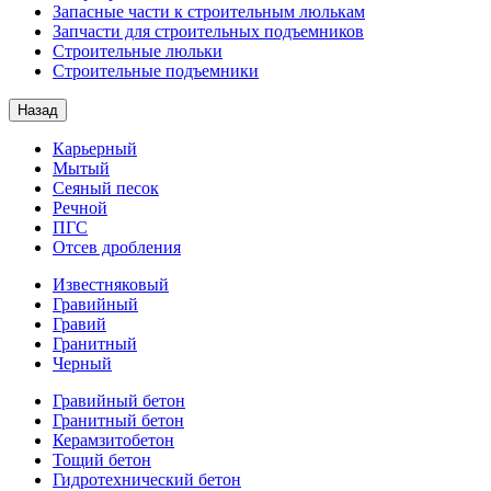
Запасные части к строительным люлькам
Запчасти для строительных подъемников
Строительные люльки
Строительные подъемники
Назад
Карьерный
Мытый
Сеяный песок
Речной
ПГС
Отсев дробления
Известняковый
Гравийный
Гравий
Гранитный
Черный
Гравийный бетон
Гранитный бетон
Керамзитобетон
Тощий бетон
Гидротехнический бетон