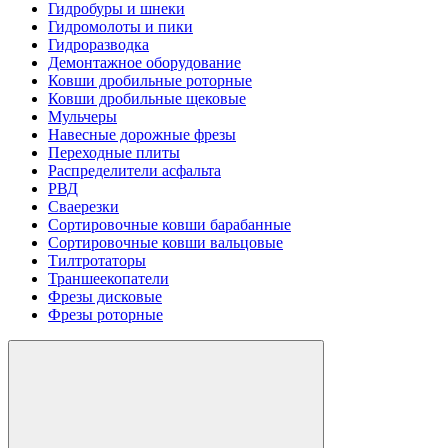
Гидробуры и шнеки
Гидромолоты и пики
Гидроразводка
Демонтажное оборудование
Ковши дробильные роторные
Ковши дробильные щековые
Мульчеры
Навесные дорожные фрезы
Переходные плиты
Распределители асфальта
РВД
Сваерезки
Сортировочные ковши барабанные
Сортировочные ковши вальцовые
Тилтротаторы
Траншеекопатели
Фрезы дисковые
Фрезы роторные