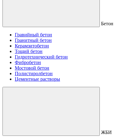
Бетон
Гравийный бетон
Гранитный бетон
Керамзитобетон
Тощий бетон
Гидротехнический бетон
Фибробетон
Мостовой бетон
Полистиролбетон
Цементные растворы
ЖБИ