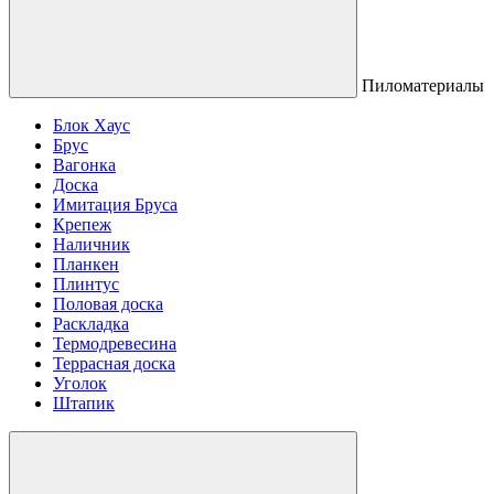
Пиломатериалы
Блок Хаус
Брус
Вагонка
Доска
Имитация Бруса
Крепеж
Наличник
Планкен
Плинтус
Половая доска
Раскладка
Термодревесина
Террасная доска
Уголок
Штапик