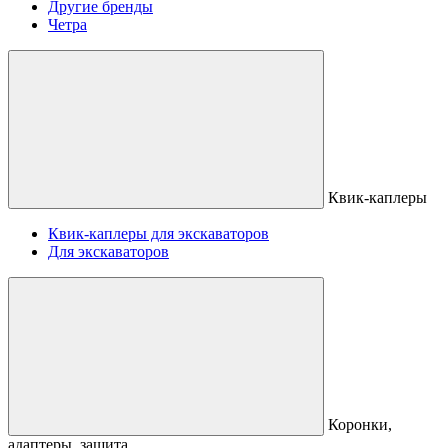
Другие бренды
Четра
Квик-каплеры
Квик-каплеры для экскаваторов
Для экскаваторов
Коронки,
адаптеры, защита