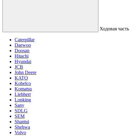
Ходовая часть
Caterpillar
Daewoo
Doosan
Hitachi
Hyundai
JCB
John Deere
KATO
Kobelco
Komatsu
Liebherr
Lonking
Sany
SDLG
SEM
Shantui
Shehwa
Volvo