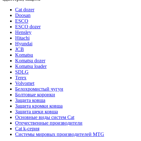
Cat dozer
Doosan
ESCO
ESCO dozer
Hensley
Hitachi
Hyundai
JCB
Komatsu
Komatsu dozer
Komatsu loader
SDLG
Terex
Volvomet
Белохромистый чугун
Болтовые коронки
Защита ковша
Защита кромки ковша
Защита щеки ковша
Основные виды систем Cat
Отечественные производители
Сat k-серия
Системы мировых производителей MTG