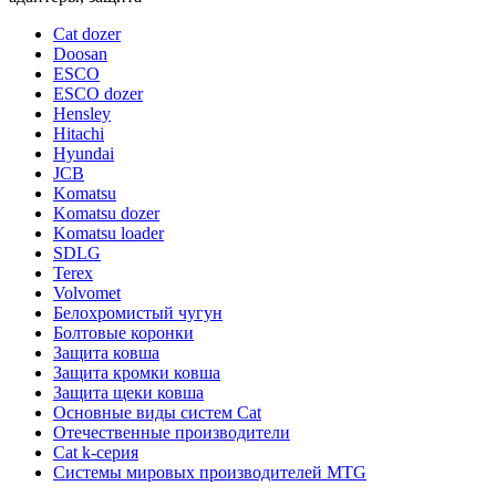
Cat dozer
Doosan
ESCO
ESCO dozer
Hensley
Hitachi
Hyundai
JCB
Komatsu
Komatsu dozer
Komatsu loader
SDLG
Terex
Volvomet
Белохромистый чугун
Болтовые коронки
Защита ковша
Защита кромки ковша
Защита щеки ковша
Основные виды систем Cat
Отечественные производители
Сat k-серия
Системы мировых производителей MTG