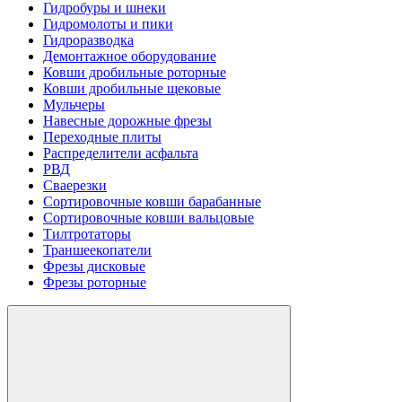
Гидробуры и шнеки
Гидромолоты и пики
Гидроразводка
Демонтажное оборудование
Ковши дробильные роторные
Ковши дробильные щековые
Мульчеры
Навесные дорожные фрезы
Переходные плиты
Распределители асфальта
РВД
Сваерезки
Сортировочные ковши барабанные
Сортировочные ковши вальцовые
Тилтротаторы
Траншеекопатели
Фрезы дисковые
Фрезы роторные