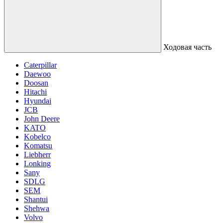
Ходовая часть
Caterpillar
Daewoo
Doosan
Hitachi
Hyundai
JCB
John Deere
KATO
Kobelco
Komatsu
Liebherr
Lonking
Sany
SDLG
SEM
Shantui
Shehwa
Volvo