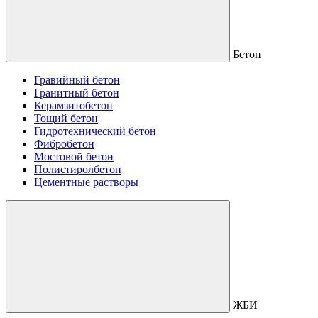
Бетон
Гравийный бетон
Гранитный бетон
Керамзитобетон
Тощий бетон
Гидротехнический бетон
Фибробетон
Мостовой бетон
Полистиролбетон
Цементные растворы
ЖБИ