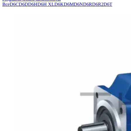
Все
D6C
D6D
D6H
D6H XL
D6K
D6M
D6N
D6R
D6R2
D6T