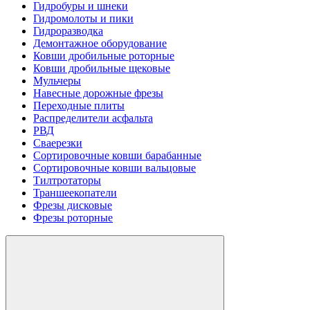
Гидробуры и шнеки
Гидромолоты и пики
Гидроразводка
Демонтажное оборудование
Ковши дробильные роторные
Ковши дробильные щековые
Мульчеры
Навесные дорожные фрезы
Переходные плиты
Распределители асфальта
РВД
Сваерезки
Сортировочные ковши барабанные
Сортировочные ковши вальцовые
Тилтротаторы
Траншеекопатели
Фрезы дисковые
Фрезы роторные