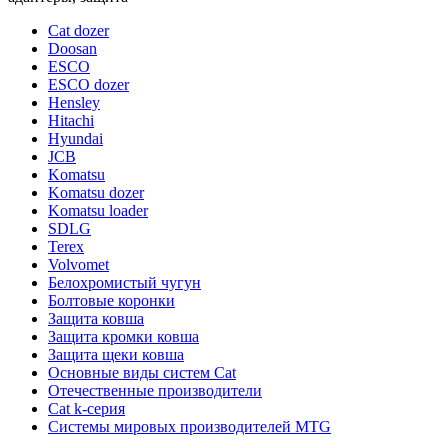
Cat dozer
Doosan
ESCO
ESCO dozer
Hensley
Hitachi
Hyundai
JCB
Komatsu
Komatsu dozer
Komatsu loader
SDLG
Terex
Volvomet
Белохромистый чугун
Болтовые коронки
Защита ковша
Защита кромки ковша
Защита щеки ковша
Основные виды систем Cat
Отечественные производители
Сat k-серия
Системы мировых производителей MTG