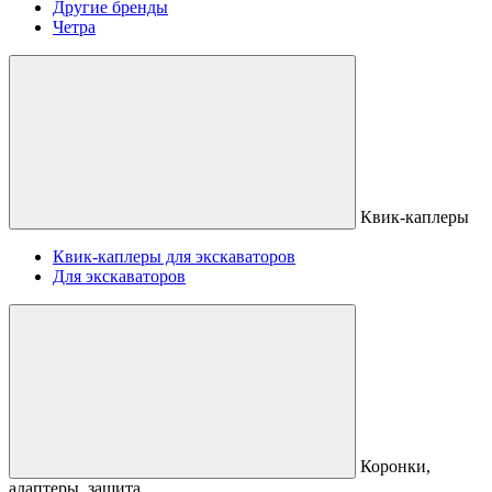
Другие бренды
Четра
Квик-каплеры
Квик-каплеры для экскаваторов
Для экскаваторов
Коронки,
адаптеры, защита