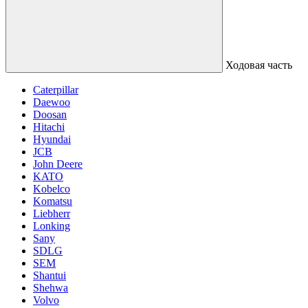
Ходовая часть
Caterpillar
Daewoo
Doosan
Hitachi
Hyundai
JCB
John Deere
KATO
Kobelco
Komatsu
Liebherr
Lonking
Sany
SDLG
SEM
Shantui
Shehwa
Volvo