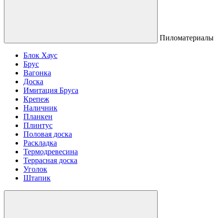
Пиломатериалы
Блок Хаус
Брус
Вагонка
Доска
Имитация Бруса
Крепеж
Наличник
Планкен
Плинтус
Половая доска
Раскладка
Термодревесина
Террасная доска
Уголок
Штапик