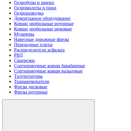
Гидробуры и шнеки
Гидромолоты и пики
Гидроразводка
Демонтажное оборудование
Ковши дробильные роторные
Ковши дробильные щековые
Мульчеры
Навесные дорожные фрезы
Переходные плиты
Распределители асфальта
РВД
Сваерезки
Сортировочные ковши барабанные
Сортировочные ковши вальцовые
Тилтротаторы
Траншеекопатели
Фрезы дисковые
Фрезы роторные