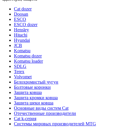
Cat dozer
Doosan
ESCO
ESCO dozer
Hensley
Hitachi
Hyundai
JCB
Komatsu
Komatsu dozer
Komatsu loader
SDLG
Terex
Volvomet
Белохромистый чугун
Болтовые коронки
Защита ковша
Защита кромки ковша
Защита щеки ковша
Основные виды систем Cat
Отечественные производители
Сat k-серия
Системы мировых производителей MTG