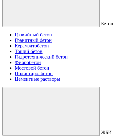
Бетон
Гравийный бетон
Гранитный бетон
Керамзитобетон
Тощий бетон
Гидротехнический бетон
Фибробетон
Мостовой бетон
Полистиролбетон
Цементные растворы
ЖБИ