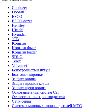
Cat dozer
Doosan
ESCO
ESCO dozer
Hensley
Hitachi
Hyundai
JCB
Komatsu
Komatsu dozer
Komatsu loader
SDLG
Terex
Volvomet
Белохромистый чугун
Болтовые коронки
Защита ковша
Защита кромки ковша
Защита щеки ковша
Основные виды систем Cat
Отечественные производители
Сat k-серия
Системы мировых производителей MTG