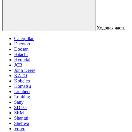
Ходовая часть
Caterpillar
Daewoo
Doosan
Hitachi
Hyundai
JCB
John Deere
KATO
Kobelco
Komatsu
Liebherr
Lonking
Sany
SDLG
SEM
Shantui
Shehwa
Volvo