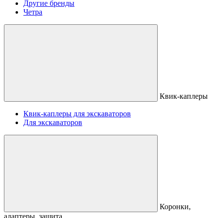
Другие бренды
Четра
Квик-каплеры
Квик-каплеры для экскаваторов
Для экскаваторов
Коронки,
адаптеры, защита