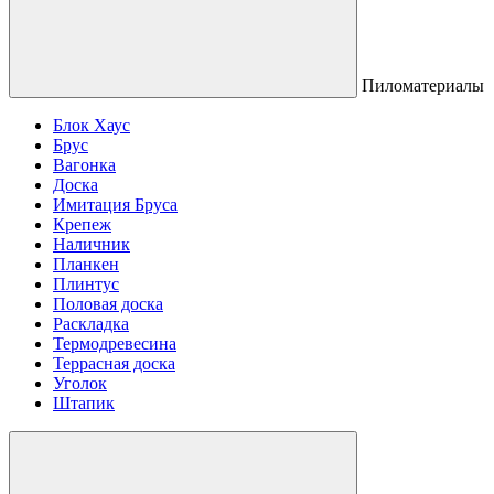
Пиломатериалы
Блок Хаус
Брус
Вагонка
Доска
Имитация Бруса
Крепеж
Наличник
Планкен
Плинтус
Половая доска
Раскладка
Термодревесина
Террасная доска
Уголок
Штапик