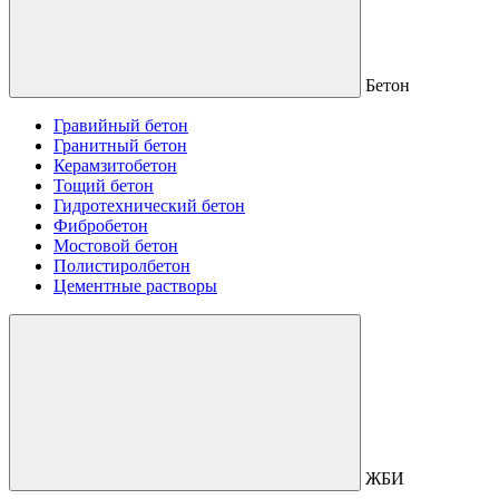
Бетон
Гравийный бетон
Гранитный бетон
Керамзитобетон
Тощий бетон
Гидротехнический бетон
Фибробетон
Мостовой бетон
Полистиролбетон
Цементные растворы
ЖБИ