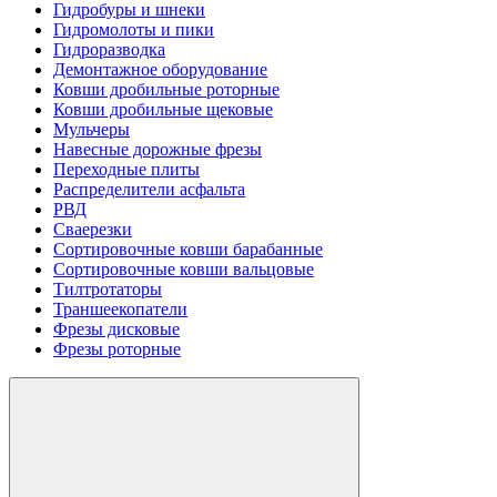
Гидробуры и шнеки
Гидромолоты и пики
Гидроразводка
Демонтажное оборудование
Ковши дробильные роторные
Ковши дробильные щековые
Мульчеры
Навесные дорожные фрезы
Переходные плиты
Распределители асфальта
РВД
Сваерезки
Сортировочные ковши барабанные
Сортировочные ковши вальцовые
Тилтротаторы
Траншеекопатели
Фрезы дисковые
Фрезы роторные