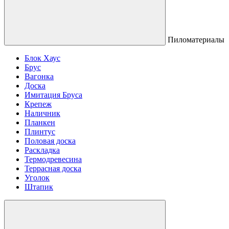
Пиломатериалы
Блок Хаус
Брус
Вагонка
Доска
Имитация Бруса
Крепеж
Наличник
Планкен
Плинтус
Половая доска
Раскладка
Термодревесина
Террасная доска
Уголок
Штапик