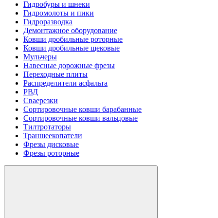
Гидробуры и шнеки
Гидромолоты и пики
Гидроразводка
Демонтажное оборудование
Ковши дробильные роторные
Ковши дробильные щековые
Мульчеры
Навесные дорожные фрезы
Переходные плиты
Распределители асфальта
РВД
Сваерезки
Сортировочные ковши барабанные
Сортировочные ковши вальцовые
Тилтротаторы
Траншеекопатели
Фрезы дисковые
Фрезы роторные