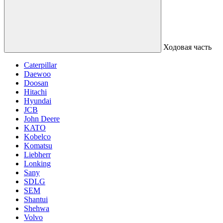
Ходовая часть
Caterpillar
Daewoo
Doosan
Hitachi
Hyundai
JCB
John Deere
KATO
Kobelco
Komatsu
Liebherr
Lonking
Sany
SDLG
SEM
Shantui
Shehwa
Volvo