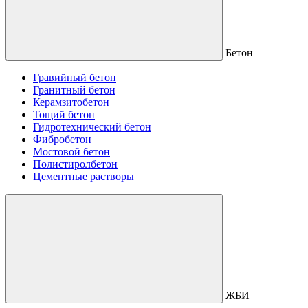
Бетон
Гравийный бетон
Гранитный бетон
Керамзитобетон
Тощий бетон
Гидротехнический бетон
Фибробетон
Мостовой бетон
Полистиролбетон
Цементные растворы
ЖБИ