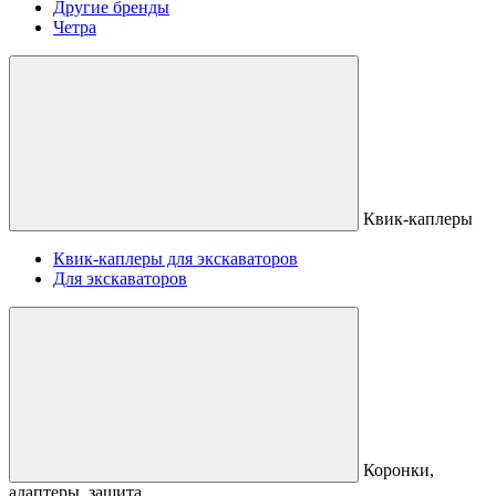
Другие бренды
Четра
Квик-каплеры
Квик-каплеры для экскаваторов
Для экскаваторов
Коронки,
адаптеры, защита