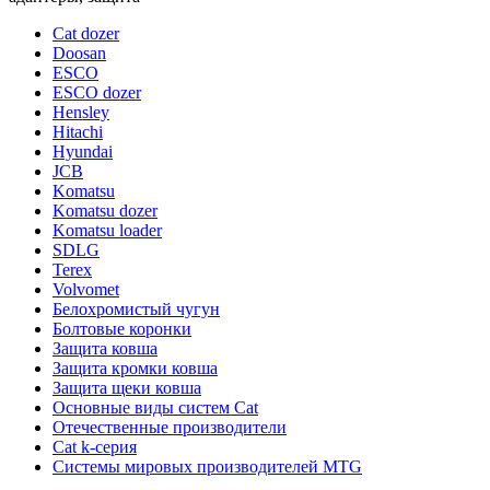
Cat dozer
Doosan
ESCO
ESCO dozer
Hensley
Hitachi
Hyundai
JCB
Komatsu
Komatsu dozer
Komatsu loader
SDLG
Terex
Volvomet
Белохромистый чугун
Болтовые коронки
Защита ковша
Защита кромки ковша
Защита щеки ковша
Основные виды систем Cat
Отечественные производители
Сat k-серия
Системы мировых производителей MTG