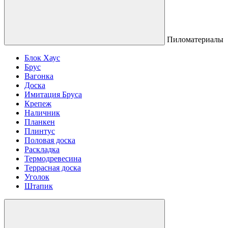
Пиломатериалы
Блок Хаус
Брус
Вагонка
Доска
Имитация Бруса
Крепеж
Наличник
Планкен
Плинтус
Половая доска
Раскладка
Термодревесина
Террасная доска
Уголок
Штапик