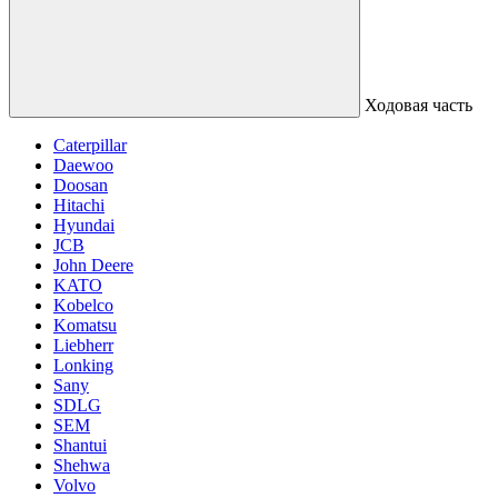
Ходовая часть
Caterpillar
Daewoo
Doosan
Hitachi
Hyundai
JCB
John Deere
KATO
Kobelco
Komatsu
Liebherr
Lonking
Sany
SDLG
SEM
Shantui
Shehwa
Volvo