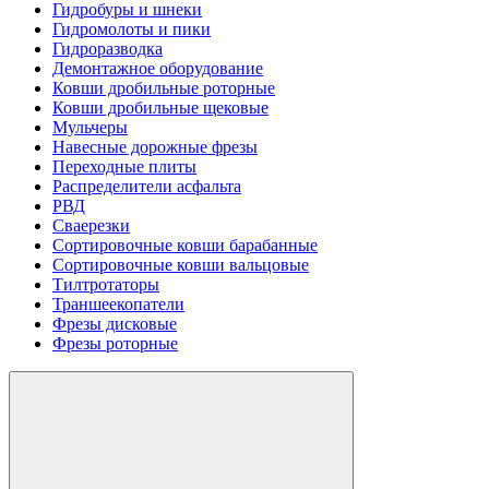
Гидробуры и шнеки
Гидромолоты и пики
Гидроразводка
Демонтажное оборудование
Ковши дробильные роторные
Ковши дробильные щековые
Мульчеры
Навесные дорожные фрезы
Переходные плиты
Распределители асфальта
РВД
Сваерезки
Сортировочные ковши барабанные
Сортировочные ковши вальцовые
Тилтротаторы
Траншеекопатели
Фрезы дисковые
Фрезы роторные