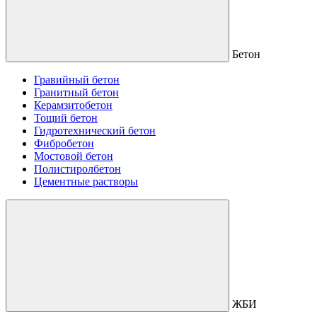
Бетон
Гравийный бетон
Гранитный бетон
Керамзитобетон
Тощий бетон
Гидротехнический бетон
Фибробетон
Мостовой бетон
Полистиролбетон
Цементные растворы
ЖБИ