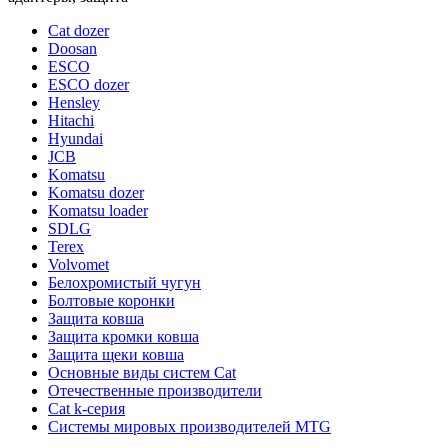
Cat dozer
Doosan
ESCO
ESCO dozer
Hensley
Hitachi
Hyundai
JCB
Komatsu
Komatsu dozer
Komatsu loader
SDLG
Terex
Volvomet
Белохромистый чугун
Болтовые коронки
Защита ковша
Защита кромки ковша
Защита щеки ковша
Основные виды систем Cat
Отечественные производители
Сat k-серия
Системы мировых производителей MTG