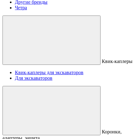
Другие бренды
Четра
Квик-каплеры
Квик-каплеры для экскаваторов
Для экскаваторов
Коронки,
адаптеры, защита