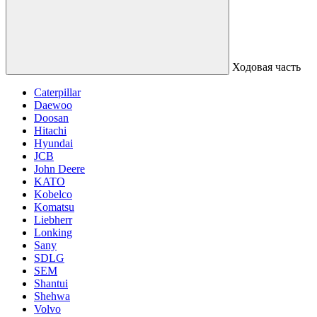
Ходовая часть
Caterpillar
Daewoo
Doosan
Hitachi
Hyundai
JCB
John Deere
KATO
Kobelco
Komatsu
Liebherr
Lonking
Sany
SDLG
SEM
Shantui
Shehwa
Volvo