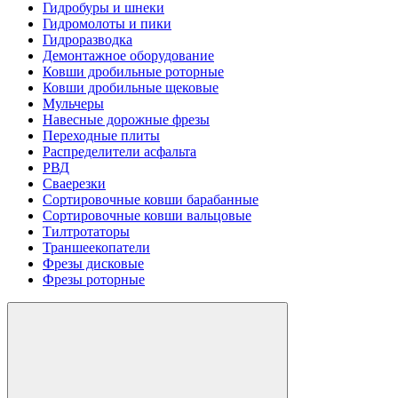
Гидробуры и шнеки
Гидромолоты и пики
Гидроразводка
Демонтажное оборудование
Ковши дробильные роторные
Ковши дробильные щековые
Мульчеры
Навесные дорожные фрезы
Переходные плиты
Распределители асфальта
РВД
Сваерезки
Сортировочные ковши барабанные
Сортировочные ковши вальцовые
Тилтротаторы
Траншеекопатели
Фрезы дисковые
Фрезы роторные