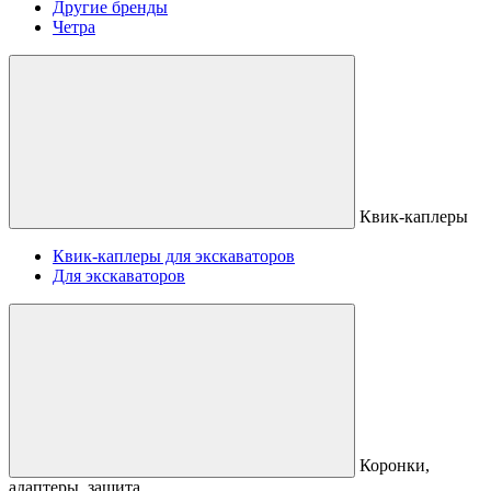
Другие бренды
Четра
Квик-каплеры
Квик-каплеры для экскаваторов
Для экскаваторов
Коронки,
адаптеры, защита