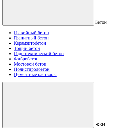
Бетон
Гравийный бетон
Гранитный бетон
Керамзитобетон
Тощий бетон
Гидротехнический бетон
Фибробетон
Мостовой бетон
Полистиролбетон
Цементные растворы
ЖБИ