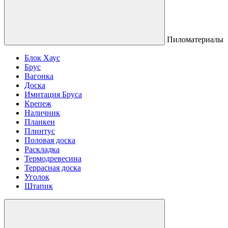
Пиломатериалы
Блок Хаус
Брус
Вагонка
Доска
Имитация Бруса
Крепеж
Наличник
Планкен
Плинтус
Половая доска
Раскладка
Термодревесина
Террасная доска
Уголок
Штапик