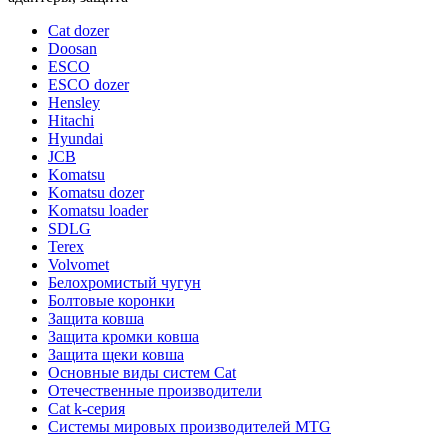
Cat dozer
Doosan
ESCO
ESCO dozer
Hensley
Hitachi
Hyundai
JCB
Komatsu
Komatsu dozer
Komatsu loader
SDLG
Terex
Volvomet
Белохромистый чугун
Болтовые коронки
Защита ковша
Защита кромки ковша
Защита щеки ковша
Основные виды систем Cat
Отечественные производители
Сat k-серия
Системы мировых производителей MTG