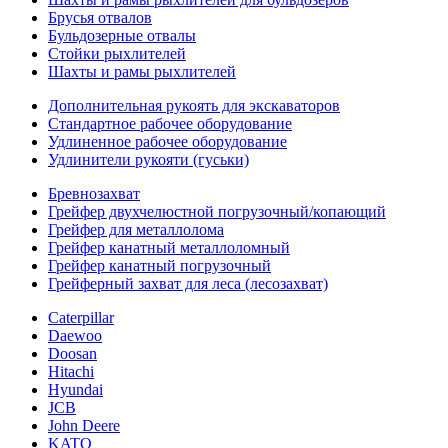
Брусья отвалов
Бульдозерные отвалы
Стойки рыхлителей
Шахты и рамы рыхлителей
Дополнительная рукоять для экскаваторов
Стандартное рабочее оборудование
Удлиненное рабочее оборудование
Удлинители рукояти (гуськи)
Бревнозахват
Грейфер двухчелюстной погрузочный/копающий
Грейфер для металлолома
Грейфер канатный металлоломный
Грейфер канатный погрузочный
Грейферный захват для леса (лесозахват)
Caterpillar
Daewoo
Doosan
Hitachi
Hyundai
JCB
John Deere
KATO