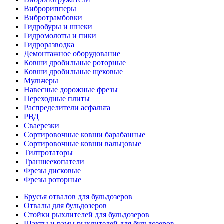
Виброрипперы
Вибротрамбовки
Гидробуры и шнеки
Гидромолоты и пики
Гидроразводка
Демонтажное оборудование
Ковши дробильные роторные
Ковши дробильные щековые
Мульчеры
Навесные дорожные фрезы
Переходные плиты
Распределители асфальта
РВД
Сваерезки
Сортировочные ковши барабанные
Сортировочные ковши вальцовые
Тилтротаторы
Траншеекопатели
Фрезы дисковые
Фрезы роторные
Брусья отвалов для бульдозеров
Отвалы для бульдозеров
Стойки рыхлителей для бульдозеров
Шахты и рамы рыхлителей для бульдозеров