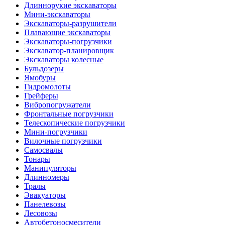
Длиннорукие экскаваторы
Мини-экскаваторы
Экскаваторы-разрушители
Плавающие экскаваторы
Экскаваторы-погрузчики
Экскаватор-планировщик
Экскаваторы колесные
Бульдозеры
Ямобуры
Гидромолоты
Грейферы
Вибро­погружатели
Фронтальные погрузчики
Телескопические погрузчики
Мини-погрузчики
Вилочные погрузчики
Самосвалы
Тонары
Манипуляторы
Длинномеры
Тралы
Эвакуаторы
Панелевозы
Лесовозы
Автобетоно­смесители