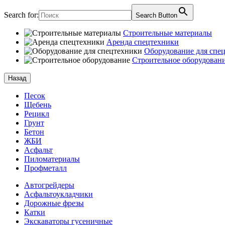
Search for:
Search Button
Строительные материалы
Аренда спецтехники
Оборудование для спе
Строительное оборудован
Назад
Песок
Щебень
Рецикл
Грунт
Бетон
ЖБИ
Асфальт
Пиломатериалы
Профметалл
Автогрейдеры
Асфальто­укладчики
Дорожные фрезы
Катки
Экскаваторы гусеничные