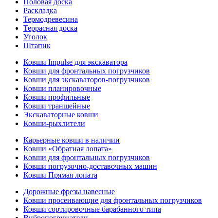
Половая доска
Раскладка
Термодревесина
Террасная доска
Уголок
Штапик
Ковши Impulse для экскаватора
Ковши для фронтальных погрузчиков
Ковши для экскаваторов-погрузчиков
Ковши планировочные
Ковши профильные
Ковши траншейные
Экскаваторные ковши
Ковши-рыхлители
Карьерные ковши в наличии
Ковши «Обратная лопата»
Ковши для фронтальных погрузчиков
Ковши погрузочно-доставочных машин
Ковши Прямая лопата
Дорожные фрезы навесные
Ковши просеивающие для фронтальных погрузчиков
Ковши сортировочные барабанного типа
Вибропогружатели