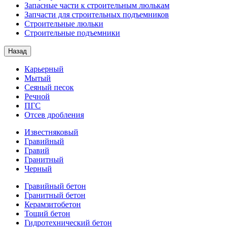
Запасные части к строительным люлькам
Запчасти для строительных подъемников
Строительные люльки
Строительные подъемники
Назад
Карьерный
Мытый
Сеяный песок
Речной
ПГС
Отсев дробления
Известняковый
Гравийный
Гравий
Гранитный
Черный
Гравийный бетон
Гранитный бетон
Керамзитобетон
Тощий бетон
Гидротехнический бетон