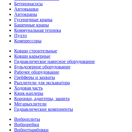
Бетононасосы
Автовышки
Автокраны
Гусеничные краны
Башенные краны
Коммунальная техника
Пухто
Компрессоры
Ковши строительные
Ковши карьерные
Гидравлическое навесное оборудование
Бульдозерное оборудование
Рабочее оборудование
Грейферы и захваты
Рыхлители для экскаватора
Ходовая часть
Квик-каплеры
Коронки, адаптеры, защита
Мегарыхлители
Гидравлические компоненты
Виброплиты
Виброрейки
Вибротрамбовки