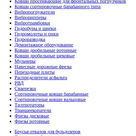
Ковши просеивающие для фронтальных погрузчиков
Ковши сортировочные барабанного типа
Вибропогружатели
Виброрипперы
Вибротрамбовки
Гидробуры и шнеки
Гидромолоты и пики
Гидроразводка
Демонтажное оборудование
Ковши дробильные роторные
Ковши дробильные щековые
Мульчеры
Навесные дорожные фрезы
Переходные плиты
Распределители асфальта
РВД
Сваерезки
Сортировочные ковши барабанные
Сортировочные ковши вальцовые
Тилтротаторы
Траншеекопатели
Фрезы дисковые
Фрезы роторные
Брусья отвалов для бульдозеров