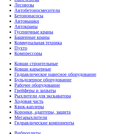
Лесовозы
Автобетоно­смесители
Бетононасосы
Автовышки
Автокраны
Гусеничные краны
Башенные краны
Коммунальная техника
Пухто
Компрессоры
Ковши строительные
Ковши карьерные
Гидравлическое навесное оборудование
Бульдозерное оборудование
Рабочее оборудование
Грейферы и захваты
Рыхлители для экскаватора
Ходовая часть
Квик-каплеры
Коронки, адаптеры, защита
Мегарыхлители
Гидравлические компоненты
Виброплиты