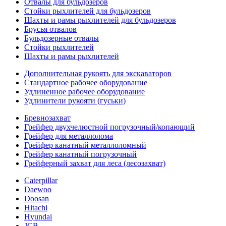
Отвалы для бульдозеров
Стойки рыхлителей для бульдозеров
Шахты и рамы рыхлителей для бульдозеров
Брусья отвалов
Бульдозерные отвалы
Стойки рыхлителей
Шахты и рамы рыхлителей
Дополнительная рукоять для экскаваторов
Стандартное рабочее оборудование
Удлиненное рабочее оборудование
Удлинители рукояти (гуськи)
Бревнозахват
Грейфер двухчелюстной погрузочный/копающий
Грейфер для металлолома
Грейфер канатный металлоломный
Грейфер канатный погрузочный
Грейферный захват для леса (лесозахват)
Caterpillar
Daewoo
Doosan
Hitachi
Hyundai
JCB