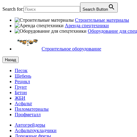
Search for:
Search Button
Строительные материалы
Аренда спецтехники
Оборудование для спе
Строительное оборудование
Назад
Песок
Щебень
Рецикл
Грунт
Бетон
ЖБИ
Асфальт
Пиломатериалы
Профметалл
Автогрейдеры
Асфальто­укладчики
Дорожные фрезы