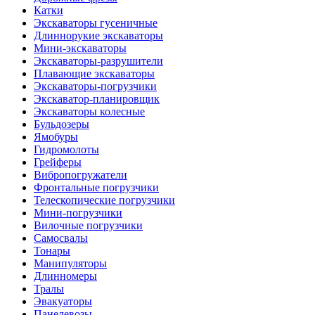
Катки
Экскаваторы гусеничные
Длиннорукие экскаваторы
Мини-экскаваторы
Экскаваторы-разрушители
Плавающие экскаваторы
Экскаваторы-погрузчики
Экскаватор-планировщик
Экскаваторы колесные
Бульдозеры
Ямобуры
Гидромолоты
Грейферы
Вибро­погружатели
Фронтальные погрузчики
Телескопические погрузчики
Мини-погрузчики
Вилочные погрузчики
Самосвалы
Тонары
Манипуляторы
Длинномеры
Тралы
Эвакуаторы
Панелевозы