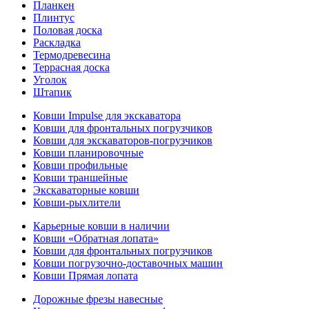
Планкен
Плинтус
Половая доска
Раскладка
Термодревесина
Террасная доска
Уголок
Штапик
Ковши Impulse для экскаватора
Ковши для фронтальных погрузчиков
Ковши для экскаваторов-погрузчиков
Ковши планировочные
Ковши профильные
Ковши траншейные
Экскаваторные ковши
Ковши-рыхлители
Карьерные ковши в наличии
Ковши «Обратная лопата»
Ковши для фронтальных погрузчиков
Ковши погрузочно-доставочных машин
Ковши Прямая лопата
Дорожные фрезы навесные