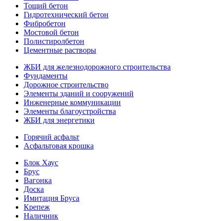
Тощий бетон
Гидротехнический бетон
Фибробетон
Мостовой бетон
Полистиролбетон
Цементные растворы
ЖБИ для железнодорожного строительства
Фундаменты
Дорожное строительство
Элементы зданий и сооружений
Инженерные коммуникации
Элементы благоустройства
ЖБИ для энергетики
Горячий асфальт
Асфальтовая крошка
Блок Хаус
Брус
Вагонка
Доска
Имитация Бруса
Крепеж
Наличник