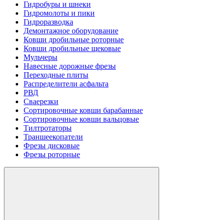
Гидробуры и шнеки
Гидромолоты и пики
Гидроразводка
Демонтажное оборудование
Ковши дробильные роторные
Ковши дробильные щековые
Мульчеры
Навесные дорожные фрезы
Переходные плиты
Распределители асфальта
РВД
Сваерезки
Сортировочные ковши барабанные
Сортировочные ковши вальцовые
Тилтротаторы
Траншеекопатели
Фрезы дисковые
Фрезы роторные