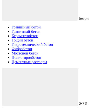
Бетон
Гравийный бетон
Гранитный бетон
Керамзитобетон
Тощий бетон
Гидротехнический бетон
Фибробетон
Мостовой бетон
Полистиролбетон
Цементные растворы
ЖБИ