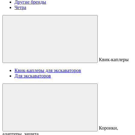
Другие бренды
Четра
Квик-каплеры
Квик-каплеры для экскаваторов
Для экскаваторов
Коронки,
адаптеры, защита