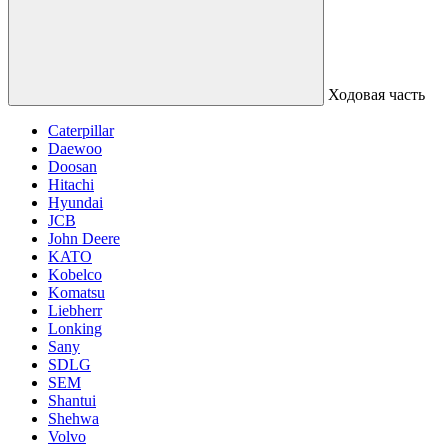
Ходовая часть
Caterpillar
Daewoo
Doosan
Hitachi
Hyundai
JCB
John Deere
KATO
Kobelco
Komatsu
Liebherr
Lonking
Sany
SDLG
SEM
Shantui
Shehwa
Volvo