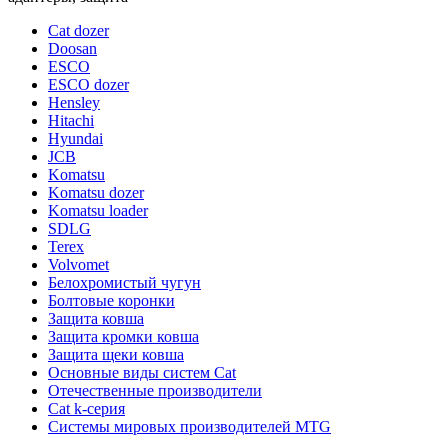
Cat dozer
Doosan
ESCO
ESCO dozer
Hensley
Hitachi
Hyundai
JCB
Komatsu
Komatsu dozer
Komatsu loader
SDLG
Terex
Volvomet
Белохромистый чугун
Болтовые коронки
Защита ковша
Защита кромки ковша
Защита щеки ковша
Основные виды систем Cat
Отечественные производители
Сat k-серия
Системы мировых производителей MTG