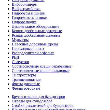
Виброрипперы
Вибротрамбовки
Гидробуры и шнеки
Гидромолоты и пики
Гидроразводка
Демонтажное оборудование
Ковши дробильные роторные
Ковши дробильные щековые
Мульчеры
Навесные дорожные фрезы
Переходные плиты
Распределители асфальта
РВД
Сваерезки
Сортировочные ковши барабанные
Сортировочные ковши вальцовые
Тилтротаторы
Траншеекопатели
Фрезы дисковые
Фрезы роторные
Брусья отвалов для бульдозеров
Отвалы для бульдозеров
Стойки рыхлителей для бульдозеров
Шахты и рамы рыхлителей для бульдозеров