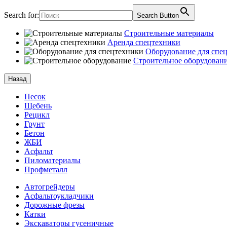
Search for:
Search Button
Строительные материалы
Аренда спецтехники
Оборудование для спе
Строительное оборудован
Назад
Песок
Щебень
Рецикл
Грунт
Бетон
ЖБИ
Асфальт
Пиломатериалы
Профметалл
Автогрейдеры
Асфальто­укладчики
Дорожные фрезы
Катки
Экскаваторы гусеничные