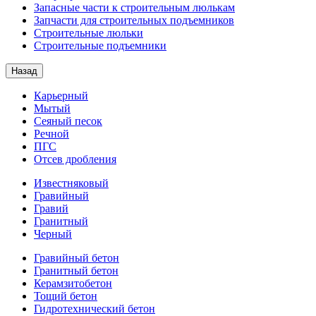
Запасные части к строительным люлькам
Запчасти для строительных подъемников
Строительные люльки
Строительные подъемники
Назад
Карьерный
Мытый
Сеяный песок
Речной
ПГС
Отсев дробления
Известняковый
Гравийный
Гравий
Гранитный
Черный
Гравийный бетон
Гранитный бетон
Керамзитобетон
Тощий бетон
Гидротехнический бетон