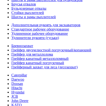
Брусья отвалов
Бульдозерные отвалы
Стойки рыхлителей
Шахты и рамы рыхлителей
Дополнительная рукоять для экскаваторов
Стандартное рабочее оборудование
Удлиненное рабочее оборудование
Удлинители рукояти (гуськи)
Бревнозахват
Грейфер двухчелюстной погрузочный/копающий
Грейфер для металлолома
Грейфер канатный металлоломный
Грейфер канатный погрузочный
Грейферный захват для леса (лесозахват)
Caterpillar
Daewoo
Doosan
Hitachi
Hyundai
JCB
John Deere
KATO