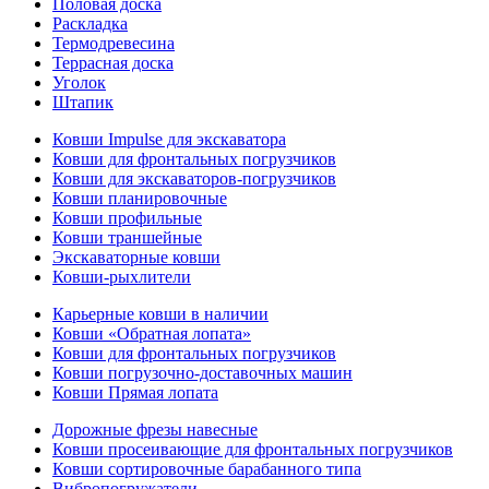
Половая доска
Раскладка
Термодревесина
Террасная доска
Уголок
Штапик
Ковши Impulse для экскаватора
Ковши для фронтальных погрузчиков
Ковши для экскаваторов-погрузчиков
Ковши планировочные
Ковши профильные
Ковши траншейные
Экскаваторные ковши
Ковши-рыхлители
Карьерные ковши в наличии
Ковши «Обратная лопата»
Ковши для фронтальных погрузчиков
Ковши погрузочно-доставочных машин
Ковши Прямая лопата
Дорожные фрезы навесные
Ковши просеивающие для фронтальных погрузчиков
Ковши сортировочные барабанного типа
Вибропогружатели