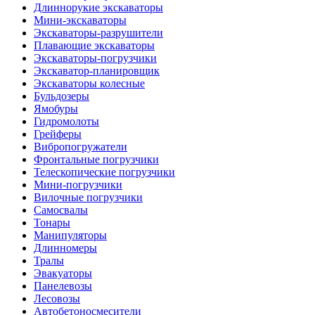
Длиннорукие экскаваторы
Мини-экскаваторы
Экскаваторы-разрушители
Плавающие экскаваторы
Экскаваторы-погрузчики
Экскаватор-планировщик
Экскаваторы колесные
Бульдозеры
Ямобуры
Гидромолоты
Грейферы
Вибро­погружатели
Фронтальные погрузчики
Телескопические погрузчики
Мини-погрузчики
Вилочные погрузчики
Самосвалы
Тонары
Манипуляторы
Длинномеры
Тралы
Эвакуаторы
Панелевозы
Лесовозы
Автобетоно­смесители