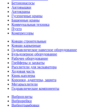
Бетононасосы
Автовышки
Автокраны
Гусеничные краны
Башенные краны
Коммунальная техника
Пухто
Компрессоры
Ковши строительные
Ковши карьерные
Гидравлическое навесное оборудование
Бульдозерное оборудование
Рабочее оборудование
Грейферы и захваты
Рыхлители для экскаватора
Ходовая часть
Квик-каплеры
Коронки, адаптеры, защита
Мегарыхлители
Гидравлические компоненты
Виброплиты
Виброрейки
Вибротрамбовки