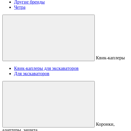
Другие бренды
Четра
Квик-каплеры
Квик-каплеры для экскаваторов
Для экскаваторов
Коронки,
адаптеры, защита