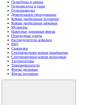
Гидробуры и шнеки
Гидромолоты и пики
Гидроразводка
Демонтажное оборудование
Ковши дробильные роторные
Ковши дробильные щековые
Мульчеры
Навесные дорожные фрезы
Переходные плиты
Распределители асфальта
РВД
Сваерезки
Сортировочные ковши барабанные
Сортировочные ковши вальцовые
Тилтротаторы
Траншеекопатели
Фрезы дисковые
Фрезы роторные