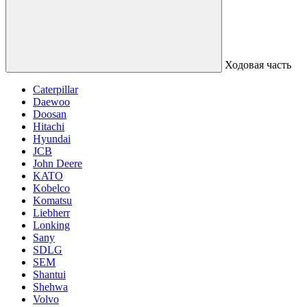
Ходовая часть
Caterpillar
Daewoo
Doosan
Hitachi
Hyundai
JCB
John Deere
KATO
Kobelco
Komatsu
Liebherr
Lonking
Sany
SDLG
SEM
Shantui
Shehwa
Volvo