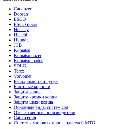
Cat dozer
Doosan
ESCO
ESCO dozer
Hensley
Hitachi
Hyundai
JCB
Komatsu
Komatsu dozer
Komatsu loader
SDLG
Terex
Volvomet
Белохромистый чугун
Болтовые коронки
Защита ковша
Защита кромки ковша
Защита щеки ковша
Основные виды систем Cat
Отечественные производители
Сat k-серия
Системы мировых производителей MTG