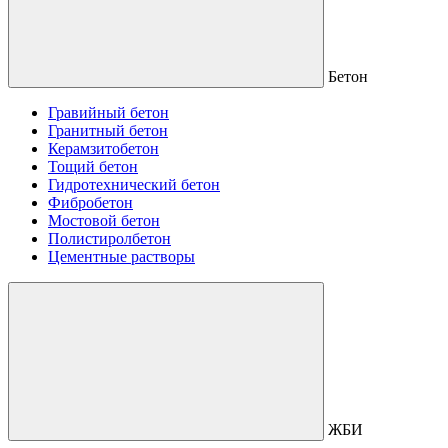
Бетон
Гравийный бетон
Гранитный бетон
Керамзитобетон
Тощий бетон
Гидротехнический бетон
Фибробетон
Мостовой бетон
Полистиролбетон
Цементные растворы
ЖБИ