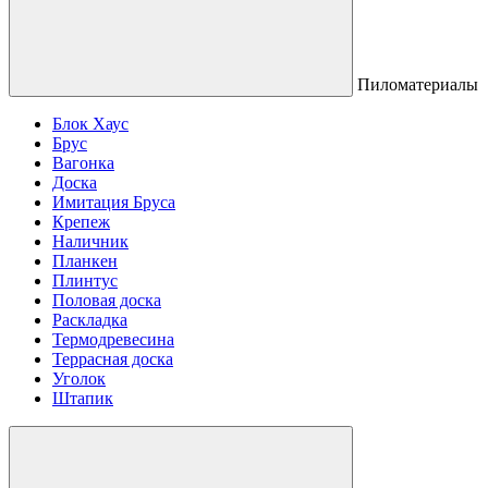
Пиломатериалы
Блок Хаус
Брус
Вагонка
Доска
Имитация Бруса
Крепеж
Наличник
Планкен
Плинтус
Половая доска
Раскладка
Термодревесина
Террасная доска
Уголок
Штапик