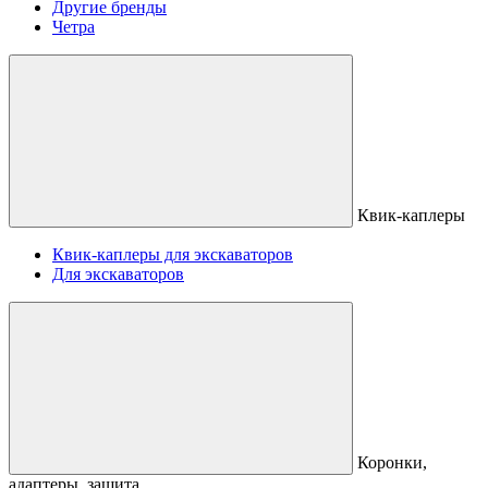
Другие бренды
Четра
Квик-каплеры
Квик-каплеры для экскаваторов
Для экскаваторов
Коронки,
адаптеры, защита