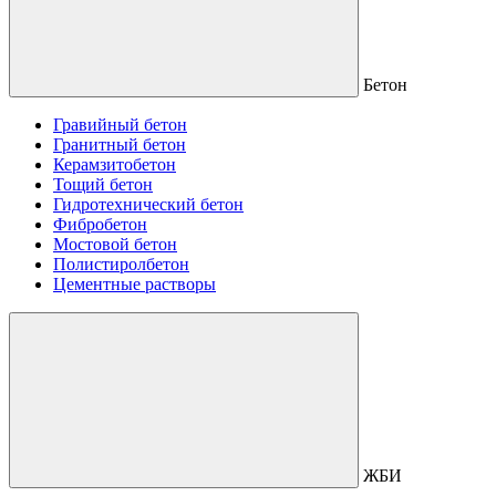
Бетон
Гравийный бетон
Гранитный бетон
Керамзитобетон
Тощий бетон
Гидротехнический бетон
Фибробетон
Мостовой бетон
Полистиролбетон
Цементные растворы
ЖБИ