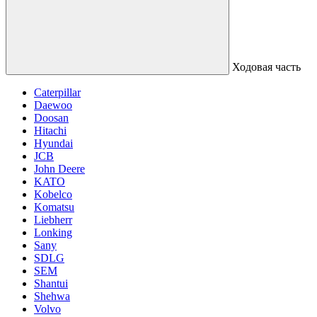
Ходовая часть
Caterpillar
Daewoo
Doosan
Hitachi
Hyundai
JCB
John Deere
KATO
Kobelco
Komatsu
Liebherr
Lonking
Sany
SDLG
SEM
Shantui
Shehwa
Volvo