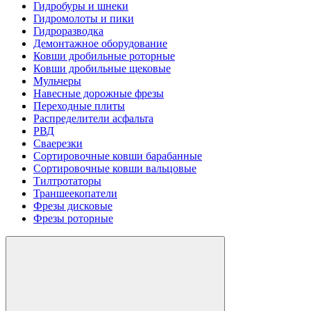
Гидробуры и шнеки
Гидромолоты и пики
Гидроразводка
Демонтажное оборудование
Ковши дробильные роторные
Ковши дробильные щековые
Мульчеры
Навесные дорожные фрезы
Переходные плиты
Распределители асфальта
РВД
Сваерезки
Сортировочные ковши барабанные
Сортировочные ковши вальцовые
Тилтротаторы
Траншеекопатели
Фрезы дисковые
Фрезы роторные