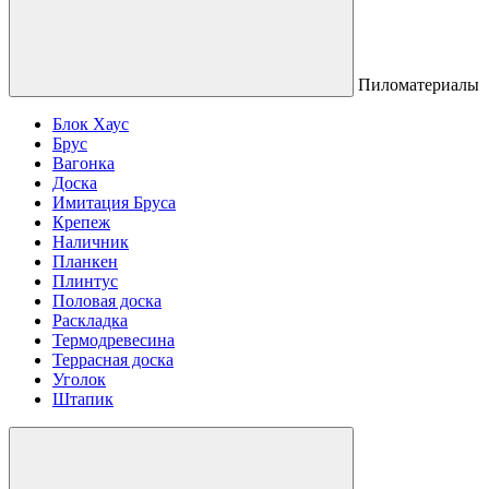
Пиломатериалы
Блок Хаус
Брус
Вагонка
Доска
Имитация Бруса
Крепеж
Наличник
Планкен
Плинтус
Половая доска
Раскладка
Термодревесина
Террасная доска
Уголок
Штапик