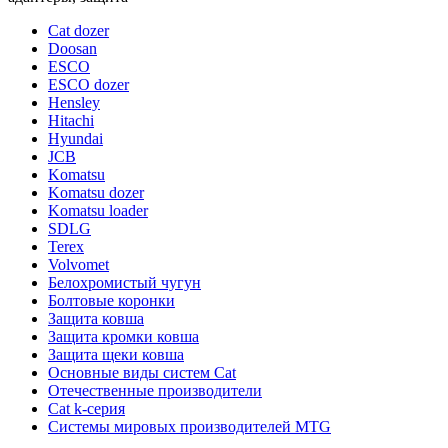
Cat dozer
Doosan
ESCO
ESCO dozer
Hensley
Hitachi
Hyundai
JCB
Komatsu
Komatsu dozer
Komatsu loader
SDLG
Terex
Volvomet
Белохромистый чугун
Болтовые коронки
Защита ковша
Защита кромки ковша
Защита щеки ковша
Основные виды систем Cat
Отечественные производители
Сat k-серия
Системы мировых производителей MTG