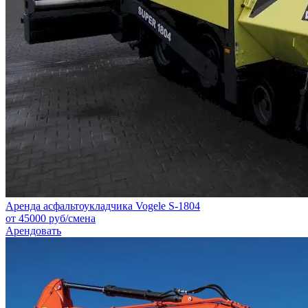
Аренда асфальтоукладчика Vogele S-1804
от
45000
руб
/смена
Арендовать