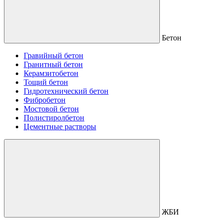
Бетон
Гравийный бетон
Гранитный бетон
Керамзитобетон
Тощий бетон
Гидротехнический бетон
Фибробетон
Мостовой бетон
Полистиролбетон
Цементные растворы
ЖБИ