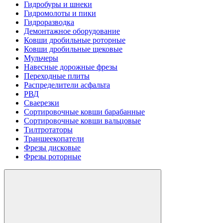
Гидробуры и шнеки
Гидромолоты и пики
Гидроразводка
Демонтажное оборудование
Ковши дробильные роторные
Ковши дробильные щековые
Мульчеры
Навесные дорожные фрезы
Переходные плиты
Распределители асфальта
РВД
Сваерезки
Сортировочные ковши барабанные
Сортировочные ковши вальцовые
Тилтротаторы
Траншеекопатели
Фрезы дисковые
Фрезы роторные