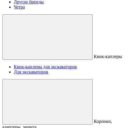
Другие бренды
Четра
Квик-каплеры
Квик-каплеры для экскаваторов
Для экскаваторов
Коронки,
адаптеры, защита