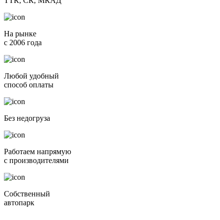
ТТК, СК, МКАД
На рынке
c 2006 года
Любой удобный
способ оплаты
Без недогруза
Работаем напрямую
с произво­дите­лями
Собственный
автопарк