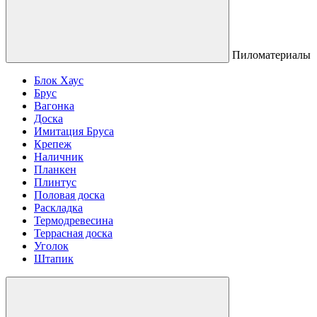
Пиломатериалы
Блок Хаус
Брус
Вагонка
Доска
Имитация Бруса
Крепеж
Наличник
Планкен
Плинтус
Половая доска
Раскладка
Термодревесина
Террасная доска
Уголок
Штапик