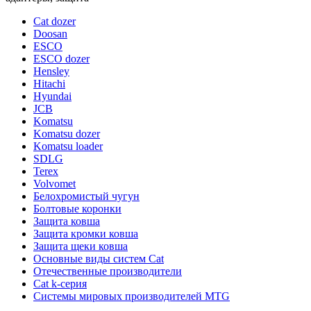
Cat dozer
Doosan
ESCO
ESCO dozer
Hensley
Hitachi
Hyundai
JCB
Komatsu
Komatsu dozer
Komatsu loader
SDLG
Terex
Volvomet
Белохромистый чугун
Болтовые коронки
Защита ковша
Защита кромки ковша
Защита щеки ковша
Основные виды систем Cat
Отечественные производители
Сat k-серия
Системы мировых производителей MTG