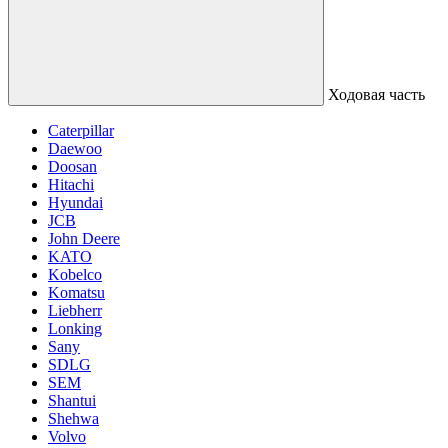
Ходовая часть
Caterpillar
Daewoo
Doosan
Hitachi
Hyundai
JCB
John Deere
KATO
Kobelco
Komatsu
Liebherr
Lonking
Sany
SDLG
SEM
Shantui
Shehwa
Volvo