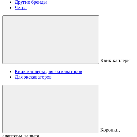
Другие бренды
Четра
Квик-каплеры
Квик-каплеры для экскаваторов
Для экскаваторов
Коронки,
адаптеры, защита