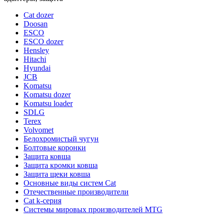
Cat dozer
Doosan
ESCO
ESCO dozer
Hensley
Hitachi
Hyundai
JCB
Komatsu
Komatsu dozer
Komatsu loader
SDLG
Terex
Volvomet
Белохромистый чугун
Болтовые коронки
Защита ковша
Защита кромки ковша
Защита щеки ковша
Основные виды систем Cat
Отечественные производители
Сat k-серия
Системы мировых производителей MTG