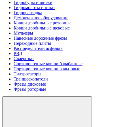
Гидробуры и шнеки
Гидромолоты и пики
Гидроразводка
Демонтажное оборудование
Ковши дробильные роторные
Ковши дробильные щековые
Мульчеры
Навесные дорожные фрезы
Переходные плиты
Распределители асфальта
РВД
Сваерезки
Сортировочные ковши барабанные
Сортировочные ковши вальцовые
Тилтротаторы
Траншеекопатели
Фрезы дисковые
Фрезы роторные