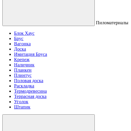
Пиломатериалы
Блок Хаус
Брус
Вагонка
Доска
Имитация Бруса
Крепеж
Наличник
Планкен
Плинтус
Половая доска
Раскладка
Термодревесина
Террасная доска
Уголок
Штапик