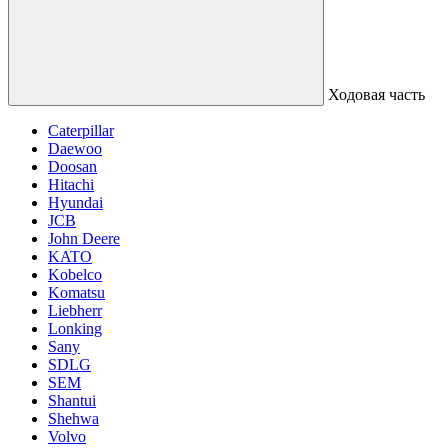
Ходовая часть
Caterpillar
Daewoo
Doosan
Hitachi
Hyundai
JCB
John Deere
KATO
Kobelco
Komatsu
Liebherr
Lonking
Sany
SDLG
SEM
Shantui
Shehwa
Volvo