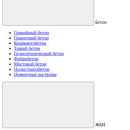
Бетон
Гравийный бетон
Гранитный бетон
Керамзитобетон
Тощий бетон
Гидротехнический бетон
Фибробетон
Мостовой бетон
Полистиролбетон
Цементные растворы
ЖБИ